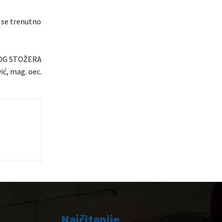
 se trenutno
OG STOŽERA
ić, mag. oec.
Najčitanije