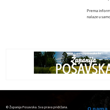
Prema informa
nalaze u samoi
© Županija Posavska. Sva prava pridržana.
O nama