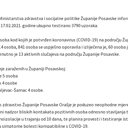
Ministarstva zdravstva i socijalne politike Županije Posavske info
s 17.02.2021. godine ukupno testirano 3790 uzoraka.
soba kod kojih je potvrđen koronavirus (COVID-19) na području Žu
4 osoba, 841 osoba se uspješno oporavila i izliječena je, 60 osoba 
enutno je 13 aktivnih slučajeva na području Županije Posavske.
je zaraženih u Županiji Posavskoj:
e 5 osoba
k 4 osobe
ljevac-Šamac 4 osobe.
o zdravstvo Županije Posavske Orašje je poduzeo neophodne mjere
ni nadzor bliskih kontakata pozitivnih osoba odnosno stavljanja 
izolacije u trajanju od 10 dana, te planira provesti i testiranje is
ju simptome bolesti kompatibilne s COVID-19.