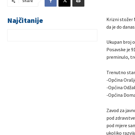
Share
Najčitanije
Krizni stožer 
da je do dana
Ukupan broj o
Posavske je 91
preminulo, tr
Trenutno stan
-Općina Orašj
-Općina Odža
-Općina Doma
Zavod za javn
pod zdravstve
pod mjere samo
ukoliko razvi