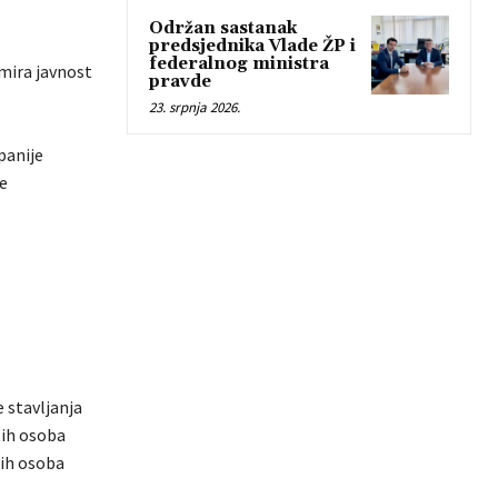
Održan sastanak
predsjednika Vlade ŽP i
federalnog ministra
rmira javnost
pravde
23. srpnja 2026.
panije
je
 stavljanja
tih osoba
tih osoba