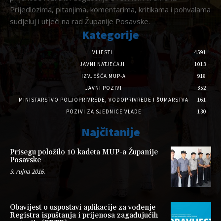
Prijedlozima, pitanjima, komentarima, kritikama i pohvalama
sudjeluj i utječi na rad Županije Posavske.
Kategorije
VIJESTI
4591
JAVNI NATJEČAJI
1013
IZVJEŠĆA MUP-A
918
JAVNI POZIVI
352
MINISTARSTVO POLJOPRIVREDE, VODOPRIVREDE I ŠUMARSTVA
161
POZIVI ZA SJEDNICE VLADE
130
Najčitanije
Prisegu položilo 10 kadeta MUP-a Županije
Posavske
9. rujna 2016.
Obavijest o uspostavi aplikacije za vođenje
Registra ispuštanja i prijenosa zagađujućih