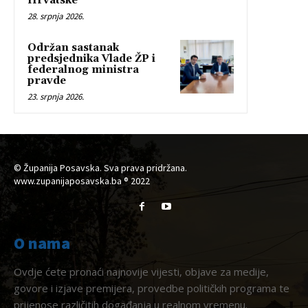
Hrvatske
28. srpnja 2026.
Održan sastanak
predsjednika Vlade ŽP i
federalnog ministra
pravde
23. srpnja 2026.
© Županija Posavska. Sva prava pridržana.
www.zupanijaposavska.ba ® 2022
O nama
Ovdje ćete pronaći najnovije vijesti, objave za medije,
govore i izjave premijera, provedbe političkih programa te
prijenose različitih događanja u realnom vremenu.