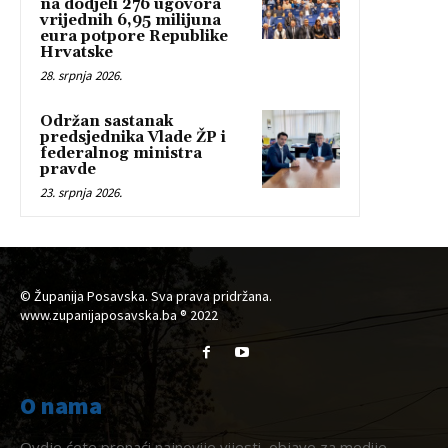
na dodjeli 276 ugovora
vrijednih 6,95 milijuna
eura potpore Republike
Hrvatske
28. srpnja 2026.
Održan sastanak
predsjednika Vlade ŽP i
federalnog ministra
pravde
23. srpnja 2026.
© Županija Posavska. Sva prava pridržana.
www.zupanijaposavska.ba ® 2022
O nama
Ovdje ćete pronaći najnovije vijesti, objave za medije,