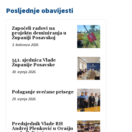
Posljednje obavijesti
Započeli radovi na
projektu deminiranja u
Županiji Posavskoj
3. kolovoza 2026.
141. sjednica Vlade
Županije Posavske
30. srpnja 2026.
Polaganje svečane prisege
29. srpnja 2026.
Predsjednik Vlade RH
Andrej Plenković u Orašju