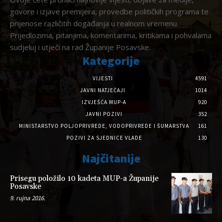
govore i izjave premijera, provedbe političkih programa te
prijenose različitih događanja u realnom vremenu.
Prijedlozima, pitanjima, komentarima, kritikama i pohvalama
sudjeluj i utječi na rad Županije Posavske.
Kategorije
VIJESTI
4591
JAVNI NATJEČAJI
1014
IZVJEŠĆA MUP-A
920
JAVNI POZIVI
352
MINISTARSTVO POLJOPRIVREDE, VODOPRIVREDE I ŠUMARSTVA
161
POZIVI ZA SJEDNICE VLADE
130
Najčitanije
Prisegu položilo 10 kadeta MUP-a Županije
Posavske
9. rujna 2016.