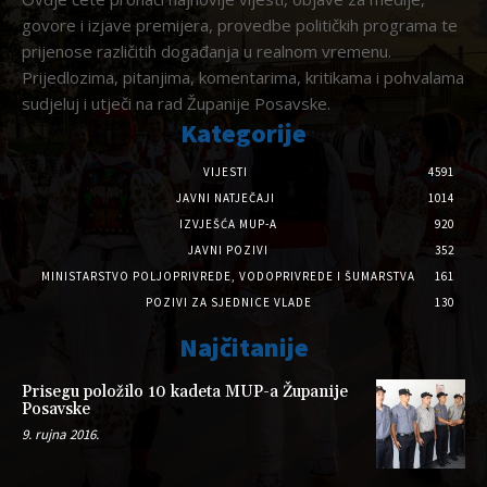
govore i izjave premijera, provedbe političkih programa te
prijenose različitih događanja u realnom vremenu.
Prijedlozima, pitanjima, komentarima, kritikama i pohvalama
sudjeluj i utječi na rad Županije Posavske.
Kategorije
VIJESTI
4591
JAVNI NATJEČAJI
1014
IZVJEŠĆA MUP-A
920
JAVNI POZIVI
352
MINISTARSTVO POLJOPRIVREDE, VODOPRIVREDE I ŠUMARSTVA
161
POZIVI ZA SJEDNICE VLADE
130
Najčitanije
Prisegu položilo 10 kadeta MUP-a Županije
Posavske
9. rujna 2016.