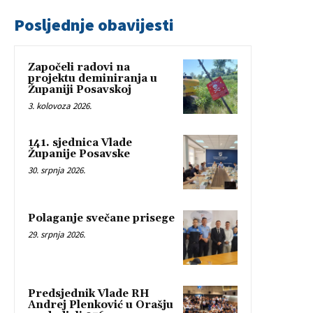
Posljednje obavijesti
Započeli radovi na
projektu deminiranja u
Županiji Posavskoj
3. kolovoza 2026.
141. sjednica Vlade
Županije Posavske
30. srpnja 2026.
Polaganje svečane prisege
29. srpnja 2026.
Predsjednik Vlade RH
Andrej Plenković u Orašju