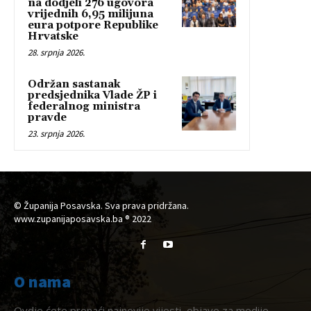
na dodjeli 276 ugovora
vrijednih 6,95 milijuna
eura potpore Republike
Hrvatske
28. srpnja 2026.
Održan sastanak
predsjednika Vlade ŽP i
federalnog ministra
pravde
23. srpnja 2026.
© Županija Posavska. Sva prava pridržana.
www.zupanijaposavska.ba ® 2022
O nama
Ovdje ćete pronaći najnovije vijesti, objave za medije,