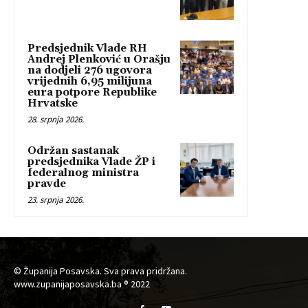
Predsjednik Vlade RH
Andrej Plenković u Orašju
na dodjeli 276 ugovora
vrijednih 6,95 milijuna
eura potpore Republike
Hrvatske
28. srpnja 2026.
Održan sastanak
predsjednika Vlade ŽP i
federalnog ministra
pravde
23. srpnja 2026.
© Županija Posavska. Sva prava pridržana.
www.zupanijaposavska.ba ® 2022