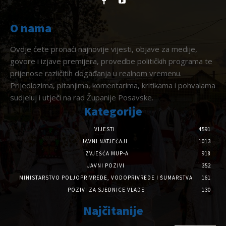
O nama
Ovdje ćete pronaći najnovije vijesti, objave za medije,
govore i izjave premijera, provedbe političkih programa te
prijenose različitih događanja u realnom vremenu.
Prijedlozima, pitanjima, komentarima, kritikama i pohvalama
sudjeluj i utječi na rad Županije Posavske.
Kategorije
VIJESTI
4591
JAVNI NATJEČAJI
1013
IZVJEŠĆA MUP-A
918
JAVNI POZIVI
352
MINISTARSTVO POLJOPRIVREDE, VODOPRIVREDE I ŠUMARSTVA
161
POZIVI ZA SJEDNICE VLADE
130
Najčitanije