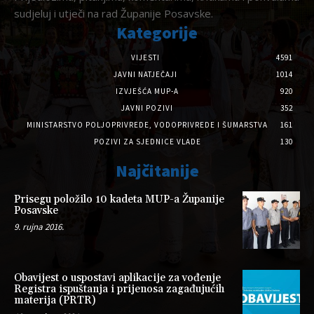
sudjeluj i utječi na rad Županije Posavske.
Kategorije
VIJESTI
4591
JAVNI NATJEČAJI
1014
IZVJEŠĆA MUP-A
920
JAVNI POZIVI
352
MINISTARSTVO POLJOPRIVREDE, VODOPRIVREDE I ŠUMARSTVA
161
POZIVI ZA SJEDNICE VLADE
130
Najčitanije
Prisegu položilo 10 kadeta MUP-a Županije
Posavske
9. rujna 2016.
Obavijest o uspostavi aplikacije za vođenje
Registra ispuštanja i prijenosa zagađujućih
materija (PRTR)