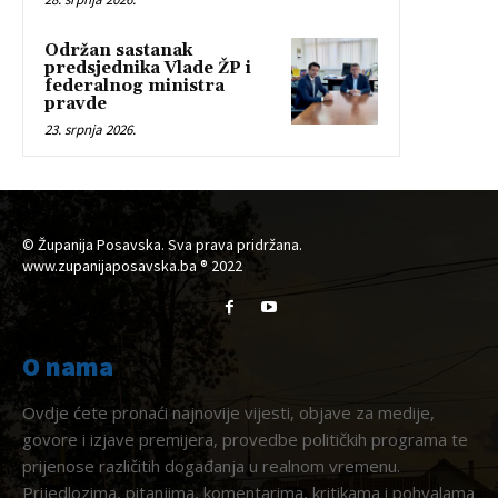
Održan sastanak
predsjednika Vlade ŽP i
federalnog ministra
pravde
23. srpnja 2026.
© Županija Posavska. Sva prava pridržana.
www.zupanijaposavska.ba ® 2022
O nama
Ovdje ćete pronaći najnovije vijesti, objave za medije,
govore i izjave premijera, provedbe političkih programa te
prijenose različitih događanja u realnom vremenu.
Prijedlozima, pitanjima, komentarima, kritikama i pohvalama