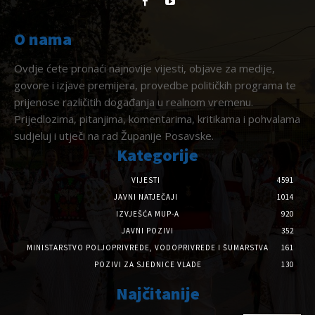
O nama
Ovdje ćete pronaći najnovije vijesti, objave za medije,
govore i izjave premijera, provedbe političkih programa te
prijenose različitih događanja u realnom vremenu.
Prijedlozima, pitanjima, komentarima, kritikama i pohvalama
sudjeluj i utječi na rad Županije Posavske.
Kategorije
VIJESTI
4591
JAVNI NATJEČAJI
1014
IZVJEŠĆA MUP-A
920
JAVNI POZIVI
352
MINISTARSTVO POLJOPRIVREDE, VODOPRIVREDE I ŠUMARSTVA
161
POZIVI ZA SJEDNICE VLADE
130
Najčitanije