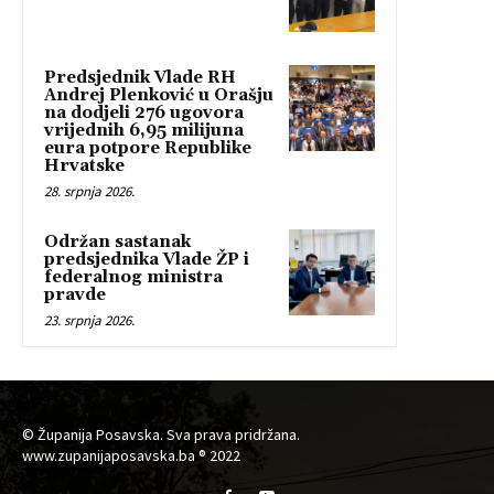
Predsjednik Vlade RH
Andrej Plenković u Orašju
na dodjeli 276 ugovora
vrijednih 6,95 milijuna
eura potpore Republike
Hrvatske
28. srpnja 2026.
Održan sastanak
predsjednika Vlade ŽP i
federalnog ministra
pravde
23. srpnja 2026.
© Županija Posavska. Sva prava pridržana.
www.zupanijaposavska.ba ® 2022