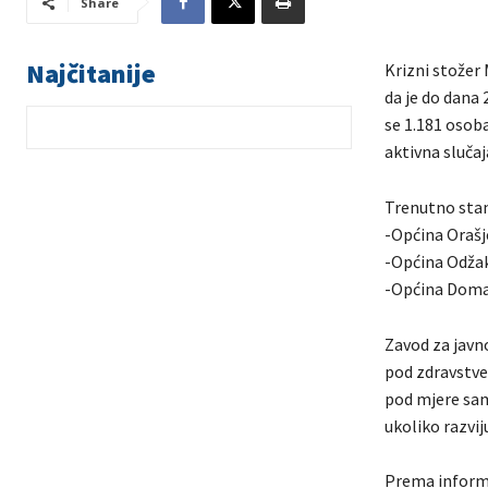
Share
Najčitanije
Krizni stožer 
da je do dana
se 1.181 osoba
aktivna sluča
Trenutno stan
-Općina Orašj
-Općina Odža
-Općina Doma
Zavod za javn
pod zdravstve
pod mjere samo
ukoliko razvi
Prema informa