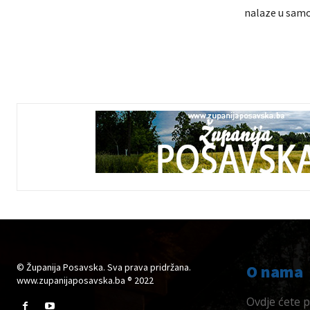
nalaze u samoi
© Županija Posavska. Sva prava pridržana.
O nama
www.zupanijaposavska.ba ® 2022
Ovdje ćete pr