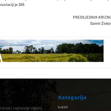
zolaciji je 269.
PREDSJEDNIK KRIZN
Damir Živkov
Kategorije
onaći najnovije vijesti,
VIJESTI