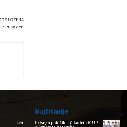
OG STOŽERA
ić, mag.oec.
Najčitanije
Prisegu položilo 10 kadeta MUP-
4591