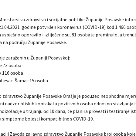
Ministarstva zdravstva i socijalne politike Županije Posavske info
 21.04.2021. godine potvrđen koronavirus (COVID-19) kod 1.466 oso
 uspješno oporavilo i izliječene su, 81 osoba je preminulo, a trenu
ja na području Županije Posavske.
je zaraženih u Županiji Posavskoj:
e 73 osoba
k 116 osoba
ljevac-Šamac 15 osoba.
o zdravstvo Županije Posavske Orašje je poduzeo neophodne mjere
ni nadzor bliskih kontakata pozitivnih osoba odnosno stavljanja 
izolacije u trajanju od 10 dana, te planira provesti i testiranje is
ju simptome bolesti kompatibilne s COVID-19.
ciji Zavoda za javno zdravstvo Županije Posavske broj osoba koje