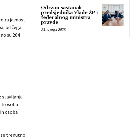
Održan sastanak
predsjednika Vlade ŽP i
federalnog ministra
rmira javnost
pravde
ba, od čega
23. srpnja 2026.
tno su 204
 stavljanja
tih osoba
tih osoba
 se trenutno