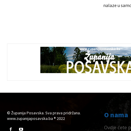
nalaze u samoi
© Županija Posavska. Sva prava pridržana.
O nama
www.zupanijaposavska.ba ® 2022
Ovdje ćete pr