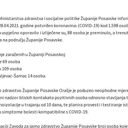
Ministarstva zdravstva i socijalne politike Županije Posavske info
 28.04.2021. godine potvrđen koronavirus (COVID-19) kod 1.598 oso
 uspješno oporavilo i izliječene su, 88 osoba je preminulo, a trenu
ja na području Županije Posavske.
je zaraženih u Županiji Posavskoj:
e 69 osoba
k 109 osoba
ljevac-Šamac 14 osoba.
o zdravstvo Županije Posavske Orašje je poduzeo neophodne mjere
ni nadzor bliskih kontakata pozitivnih osoba odnosno stavljanja 
izolacije u trajanju od 10 dana, te planira provesti i testiranje is
ju simptome bolesti kompatibilne s COVID-19.
ciji Zavoda za javno zdravstvo Županije Posavske broj osoba koje