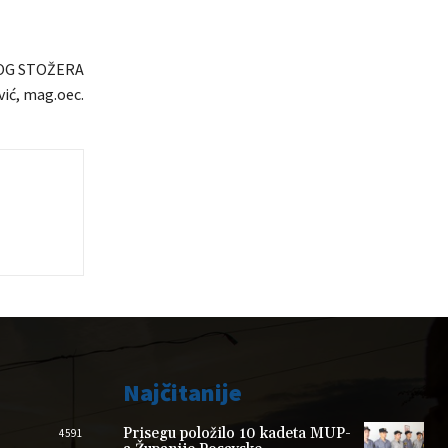
OG STOŽERA
ić, mag.oec.
Najčitanije
Prisegu položilo 10 kadeta MUP-
4591