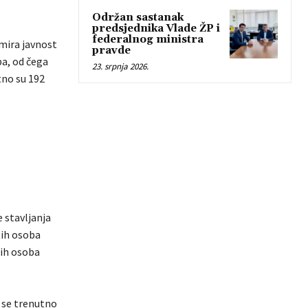
Održan sastanak
predsjednika Vlade ŽP i
federalnog ministra
rmira javnost
pravde
ba, od čega
23. srpnja 2026.
tno su 192
 stavljanja
tih osoba
tih osoba
 se trenutno