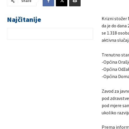
Share
Najčitanije
Krizni stožer 
da je do dana
se 1.318 osoba
aktivna sluča
Trenutno stan
-Općina Orašj
-Općina Odža
-Općina Doma
Zavod za javn
pod zdravstve
pod mjere samo
ukoliko razvi
Prema informa