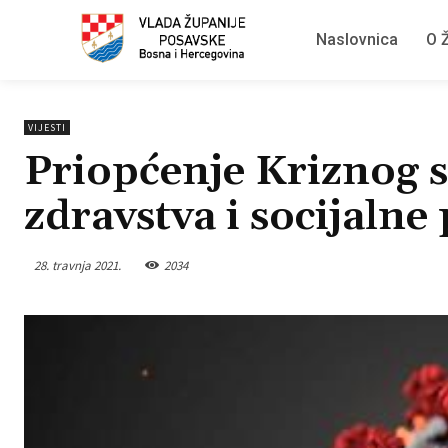
Naslovnica
O Ž
VIJESTI
Priopćenje Kriznog s
zdravstva i socijalne 
28. travnja 2021.
2034