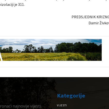
zolaciji je 311.
PREDSJEDNIK KRIZN
Damir Živkov
Kategorije
onaći najnovije vijesti,
VIJESTI