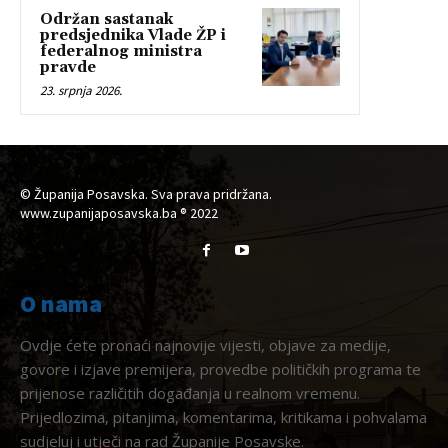
Održan sastanak
predsjednika Vlade ŽP i
federalnog ministra
pravde
23. srpnja 2026.
© Županija Posavska. Sva prava pridržana.
www.zupanijaposavska.ba ® 2022
O nama
Ovdje ćete pronaći najnovije vijesti, objave za medije,
govore i izjave premijera, provedbe političkih programa te
prijenose različitih događanja u realnom vremenu.
Prijedlozima, pitanjima, komentarima, kritikama i pohvalama
sudjeluj i utječi na rad Županije Posavske.