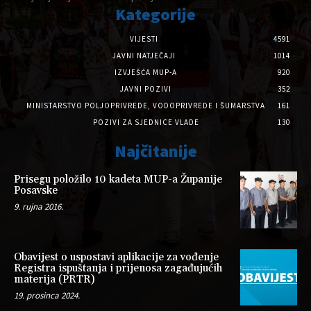
Kategorije
VIJESTI
4591
JAVNI NATJEČAJI
1014
IZVJEŠĆA MUP-A
920
JAVNI POZIVI
352
MINISTARSTVO POLJOPRIVREDE, VODOPRIVREDE I ŠUMARSTVA
161
POZIVI ZA SJEDNICE VLADE
130
Najčitanije
Prisegu položilo 10 kadeta MUP-a Županije
Posavske
9. rujna 2016.
Obavijest o uspostavi aplikacije za vođenje
Registra ispuštanja i prijenosa zagađujućih
materija (PRTR)
19. prosinca 2024.