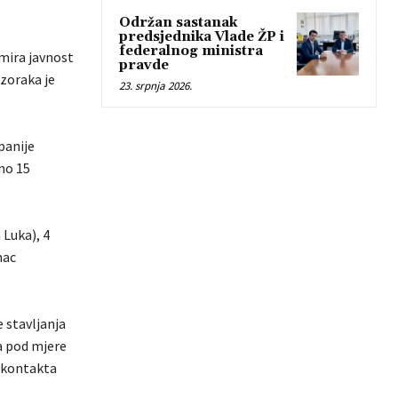
Održan sastanak
predsjednika Vlade ŽP i
federalnog ministra
rmira javnost
pravde
uzoraka je
23. srpnja 2026.
panije
tno 15
 Luka), 4
mac
 stavljanja
a pod mjere
h kontakta