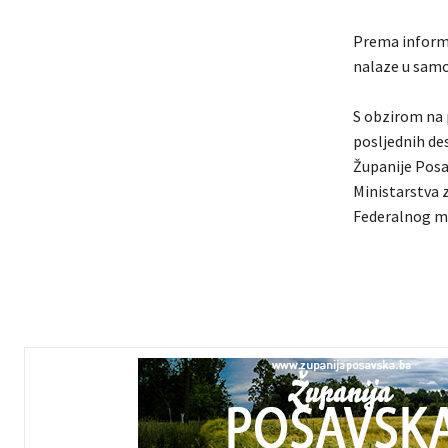
Prema informa
nalaze u samoi
S obzirom na 
posljednih des
Županije Posa
Ministarstva z
Federalnog mi