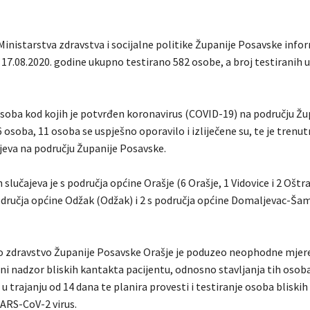
Ministarstva zdravstva i socijalne politike Županije Posavske info
 17.08.2020. godine ukupno testirano 582 osobe, a broj testiranih 
soba kod kojih je potvrđen koronavirus (COVID-19) na području Žu
 osoba, 11 osoba se uspješno oporavilo i izliječene su, te je trenu
ajeva na području Županije Posavske.
 slučajeva je s područja općine Orašje (6 Orašje, 1 Vidovice i 2 Oštra
područja općine Odžak (Odžak) i 2 s područja općine Domaljevac-Ša
o zdravstvo Županije Posavske Orašje je poduzeo neophodne mjere
ni nadzor bliskih kantakta pacijentu, odnosno stavljanja tih osob
u trajanju od 14 dana te planira provesti i testiranje osoba bliski
SARS-CoV-2 virus.