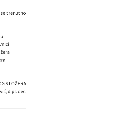
 se trenutno
 u
vnici
ožera
era
OG STOŽERA
ić, dipl. oec.