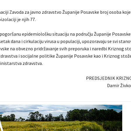
ciji Zavoda za javno zdravstvo Županije Posavske broj osoba koje
zolaciji je njih 77.
pogoršanu epidemiološku situaciju na području Županije Posavske
etak dana i cirkulaciju virusa u populaciji, upozoravaju se svi stano
vske na obvezno pridržavanje svih preporuka i naredbi Kriznog st
dravstva i socijalne politike Županije Posavske kao i Kriznog stož
nistarstva zdravstva.
PREDSJEDNIK KRIZN
Damir Živkov