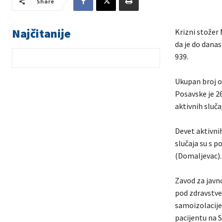
Share
Najčitanije
Krizni stožer 
da je do danas
939.
Ukupan broj o
Posavske je 26
aktivnih sluč
Devet aktivnih
slučaja su s 
(Domaljevac).
Zavod za javn
pod zdravstve
samoizolacije 
pacijentu na 