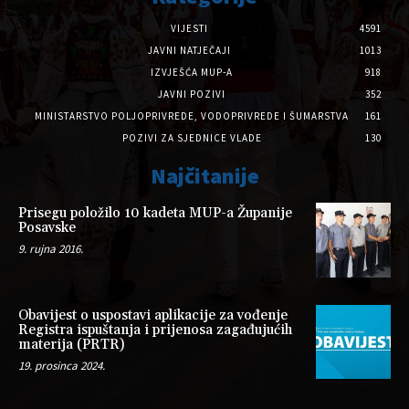
VIJESTI
4591
JAVNI NATJEČAJI
1013
IZVJEŠĆA MUP-A
918
JAVNI POZIVI
352
MINISTARSTVO POLJOPRIVREDE, VODOPRIVREDE I ŠUMARSTVA
161
POZIVI ZA SJEDNICE VLADE
130
Najčitanije
Prisegu položilo 10 kadeta MUP-a Županije
Posavske
9. rujna 2016.
Obavijest o uspostavi aplikacije za vođenje
Registra ispuštanja i prijenosa zagađujućih
materija (PRTR)
19. prosinca 2024.