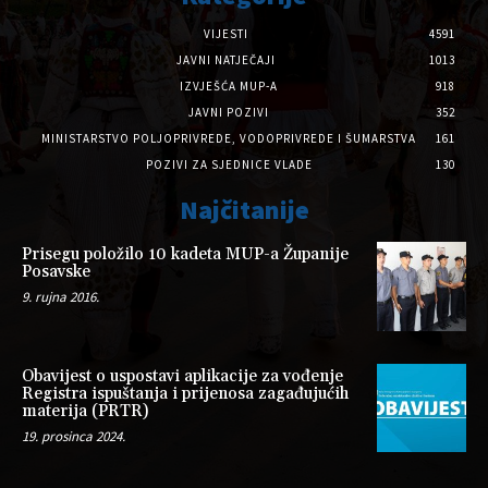
VIJESTI
4591
JAVNI NATJEČAJI
1013
IZVJEŠĆA MUP-A
918
JAVNI POZIVI
352
MINISTARSTVO POLJOPRIVREDE, VODOPRIVREDE I ŠUMARSTVA
161
POZIVI ZA SJEDNICE VLADE
130
Najčitanije
Prisegu položilo 10 kadeta MUP-a Županije
Posavske
9. rujna 2016.
Obavijest o uspostavi aplikacije za vođenje
Registra ispuštanja i prijenosa zagađujućih
materija (PRTR)
19. prosinca 2024.