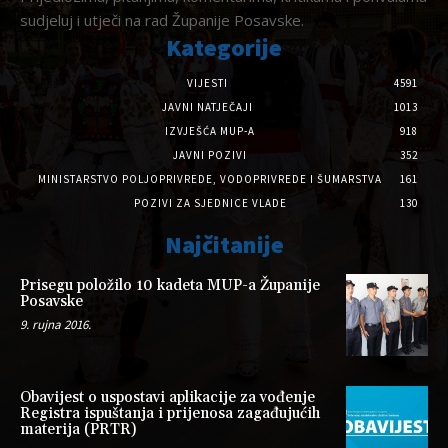
sudjeluj i utječi na rad Županije Posavske.
Kategorije
VIJESTI
4591
JAVNI NATJEČAJI
1013
IZVJEŠĆA MUP-A
918
JAVNI POZIVI
352
MINISTARSTVO POLJOPRIVREDE, VODOPRIVREDE I ŠUMARSTVA
161
POZIVI ZA SJEDNICE VLADE
130
Najčitanije
Prisegu položilo 10 kadeta MUP-a Županije
Posavske
9. rujna 2016.
Obavijest o uspostavi aplikacije za vođenje
Registra ispuštanja i prijenosa zagađujućih
materija (PRTR)