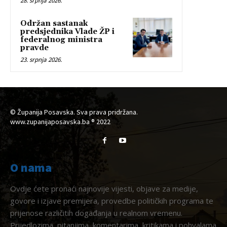
28. srpnja 2026.
Održan sastanak
predsjednika Vlade ŽP i
federalnog ministra
pravde
23. srpnja 2026.
© Županija Posavska. Sva prava pridržana.
www.zupanijaposavska.ba ® 2022
O nama
Ovdje ćete pronaći najnovije vijesti, objave za medije,
govore i izjave premijera, provedbe političkih programa te
prijenose različitih događanja u realnom vremenu.
Prijedlozima, pitanjima, komentarima, kritikama i pohvalama