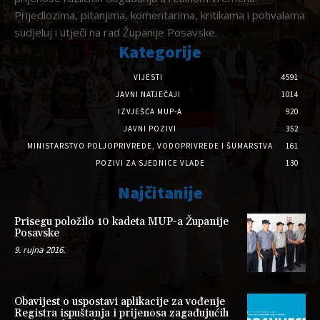
Prijedlozima, pitanjima, komentarima, kritikama i pohvalama
sudjeluj i utječi na rad Županije Posavske.
Kategorije
VIJESTI
4591
JAVNI NATJEČAJI
1014
IZVJEŠĆA MUP-A
920
JAVNI POZIVI
352
MINISTARSTVO POLJOPRIVREDE, VODOPRIVREDE I ŠUMARSTVA
161
POZIVI ZA SJEDNICE VLADE
130
Najčitanije
Prisegu položilo 10 kadeta MUP-a Županije
Posavske
9. rujna 2016.
Obavijest o uspostavi aplikacije za vođenje
Registra ispuštanja i prijenosa zagađujućih