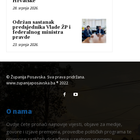
Hrvatske
28. srpnja 2026.
Održan sastanak
predsjednika Vlade ŽP i
federalnog ministra
pravde
23. srpnja 2026.
© Županija Posavska. Sva prava pridržana.
www.zupanijaposavska.ba ® 2022
O nama
Ovdje ćete pronaći najnovije vijesti, objave za medije,
govore i izjave premijera, provedbe političkih programa te
prijenose različitih događanja u realnom vremenu.