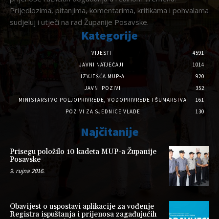
Prijedlozima, pitanjima, komentarima, kritikama i pohvalama
sudjeluj i utječi na rad Županije Posavske.
Kategorije
VIJESTI
4591
JAVNI NATJEČAJI
1014
IZVJEŠĆA MUP-A
920
JAVNI POZIVI
352
MINISTARSTVO POLJOPRIVREDE, VODOPRIVREDE I ŠUMARSTVA
161
POZIVI ZA SJEDNICE VLADE
130
Najčitanije
Prisegu položilo 10 kadeta MUP-a Županije
Posavske
9. rujna 2016.
Obavijest o uspostavi aplikacije za vođenje
Registra ispuštanja i prijenosa zagađujućih