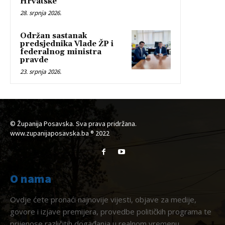
Hrvatske
28. srpnja 2026.
Održan sastanak
predsjednika Vlade ŽP i
federalnog ministra
pravde
23. srpnja 2026.
© Županija Posavska. Sva prava pridržana.
www.zupanijaposavska.ba ® 2022
O nama
Ovdje ćete pronaći najnovije vijesti, objave za medije,
govore i izjave premijera, provedbe političkih programa te
prijenose različitih događanja u realnom vremenu.