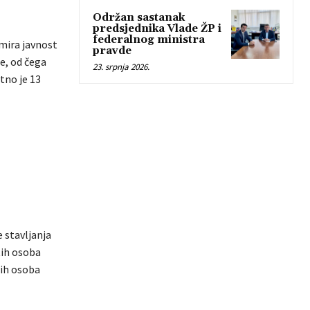
Održan sastanak
predsjednika Vlade ŽP i
federalnog ministra
rmira javnost
pravde
e, od čega
23. srpnja 2026.
tno je 13
 stavljanja
tih osoba
tih osoba