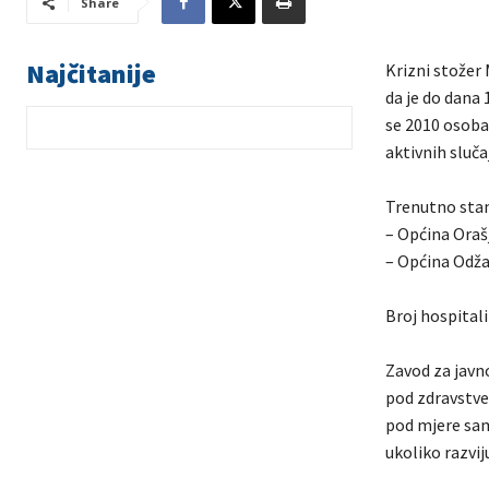
Share
Najčitanije
Krizni stožer 
da je do dana
se 2010 osoba 
aktivnih sluč
Trenutno stan
– Općina Oraš
– Općina Odža
Broj hospitali
Zavod za javn
pod zdravstve
pod mjere samo
ukoliko razvi