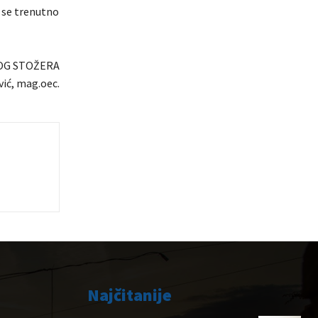
 se trenutno
OG STOŽERA
ić, mag.oec.
Najčitanije