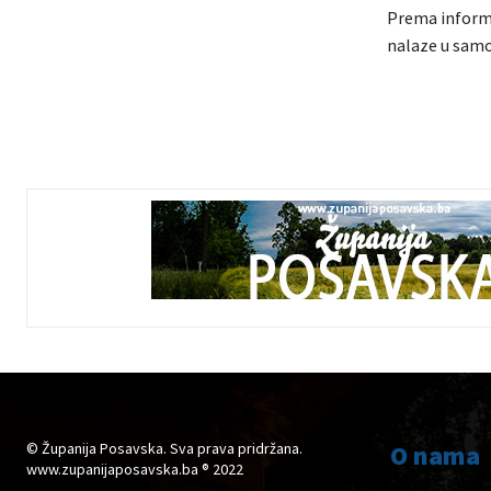
Prema informa
nalaze u samoi
© Županija Posavska. Sva prava pridržana.
O nama
www.zupanijaposavska.ba ® 2022