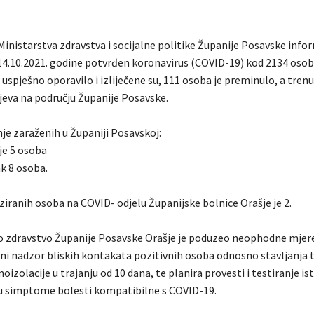
Ministarstva zdravstva i socijalne politike Županije Posavske info
 14.10.2021. godine potvrđen koronavirus (COVID-19) kod 2134 osob
uspješno oporavilo i izliječene su, 111 osoba je preminulo, a trenu
ajeva na području Županije Posavske.
je zaraženih u Županiji Posavskoj:
je 5 osoba
k 8 osoba.
ziranih osoba na COVID- odjelu Županijske bolnice Orašje je 2.
o zdravstvo Županije Posavske Orašje je poduzeo neophodne mjere
ni nadzor bliskih kontakata pozitivnih osoba odnosno stavljanja 
izolacije u trajanju od 10 dana, te planira provesti i testiranje is
ju simptome bolesti kompatibilne s COVID-19.