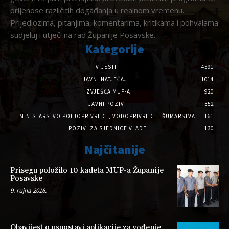
prijenose različitih događanja u realnom vremenu.
Prijedlozima, pitanjima, komentarima, kritikama i pohvalama
sudjeluj i utječi na rad Županije Posavske.
Kategorije
VIJESTI
4591
JAVNI NATJEČAJI
1014
IZVJEŠĆA MUP-A
920
JAVNI POZIVI
352
MINISTARSTVO POLJOPRIVREDE, VODOPRIVREDE I ŠUMARSTVA
161
POZIVI ZA SJEDNICE VLADE
130
Najčitanije
Prisegu položilo 10 kadeta MUP-a Županije
Posavske
9. rujna 2016.
Obavijest o uspostavi aplikacije za vođenje