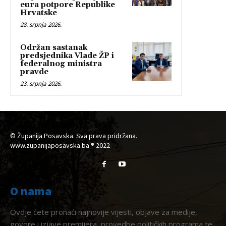
eura potpore Republike
Hrvatske
28. srpnja 2026.
Održan sastanak
predsjednika Vlade ŽP i
federalnog ministra
pravde
23. srpnja 2026.
© Županija Posavska. Sva prava pridržana.
www.zupanijaposavska.ba ® 2022
O nama
Ovdje ćete pronaći najnovije vijesti, objave za medije,
govore i izjave premijera, provedbe političkih programa te