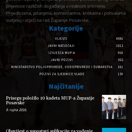
prijenose različitih događanja u realnom vremenu.
Prijedlozima, pitanjima, komentarima, kritikama i pohvalama
sudjeluj i utječi na rad Županije Posavske.
Kategorije
VIJESTI
4591
JAVNI NATJEČAJI
1013
IZVJEŠĆA MUP-A
918
JAVNI POZIVI
352
MINISTARSTVO POLJOPRIVREDE, VODOPRIVREDE I ŠUMARSTVA
161
POZIVI ZA SJEDNICE VLADE
130
Najčitanije
Prisegu položilo 10 kadeta MUP-a Županije
Posavske
9. rujna 2016.
Obavijest o uspostavi aplikacije za vođenje