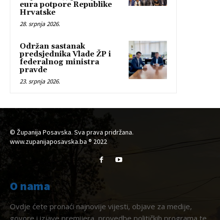
eura potpore Republike
Hrvatske
28. srpnja 2026.
Održan sastanak
predsjednika Vlade ŽP i
federalnog ministra
pravde
23. srpnja 2026.
© Županija Posavska. Sva prava pridržana.
www.zupanijaposavska.ba ® 2022
O nama
Ovdje ćete pronaći najnovije vijesti, objave za medije,
govore i izjave premijera, provedbe političkih programa te