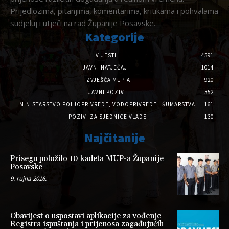
Prijedlozima, pitanjima, komentarima, kritikama i pohvalama
sudjeluj i utječi na rad Županije Posavske.
Kategorije
VIJESTI
4591
JAVNI NATJEČAJI
1014
IZVJEŠĆA MUP-A
920
JAVNI POZIVI
352
MINISTARSTVO POLJOPRIVREDE, VODOPRIVREDE I ŠUMARSTVA
161
POZIVI ZA SJEDNICE VLADE
130
Najčitanije
Prisegu položilo 10 kadeta MUP-a Županije
Posavske
9. rujna 2016.
Obavijest o uspostavi aplikacije za vođenje
Registra ispuštanja i prijenosa zagađujućih