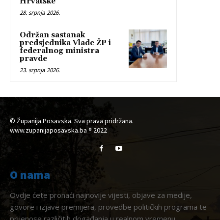
Hrvatske
28. srpnja 2026.
Održan sastanak
predsjednika Vlade ŽP i
federalnog ministra
pravde
23. srpnja 2026.
© Županija Posavska. Sva prava pridržana.
www.zupanijaposavska.ba ® 2022
O nama
Ovdje ćete pronaći najnovije vijesti, objave za medije,
govore i izjave premijera, provedbe političkih programa te
prijenose različitih događanja u realnom vremenu.