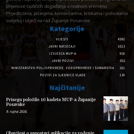
prijenose različitih događanja u realnom vremenu.
Prijedlozima, pitanjima, komentarima, kritikama i pohvalama
sudjeluj i utječi na rad Županije Posavske.
Kategorije
VIJESTI
4591
JAVNI NATJEČAJI
1013
IZVJEŠĆA MUP-A
918
JAVNI POZIVI
352
MINISTARSTVO POLJOPRIVREDE, VODOPRIVREDE I ŠUMARSTVA
161
POZIVI ZA SJEDNICE VLADE
130
Najčitanije
Prisegu položilo 10 kadeta MUP-a Županije
Posavske
9. rujna 2016.
Obavijest o uspostavi aplikacije za vođenje