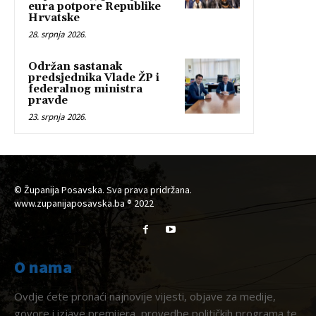
eura potpore Republike
Hrvatske
28. srpnja 2026.
Održan sastanak
predsjednika Vlade ŽP i
federalnog ministra
pravde
23. srpnja 2026.
© Županija Posavska. Sva prava pridržana.
www.zupanijaposavska.ba ® 2022
O nama
Ovdje ćete pronaći najnovije vijesti, objave za medije,
govore i izjave premijera, provedbe političkih programa te