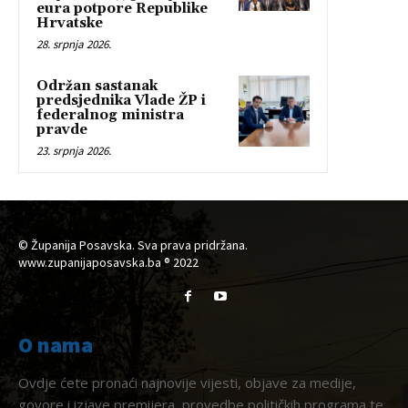
eura potpore Republike
Hrvatske
28. srpnja 2026.
Održan sastanak
predsjednika Vlade ŽP i
federalnog ministra
pravde
23. srpnja 2026.
© Županija Posavska. Sva prava pridržana.
www.zupanijaposavska.ba ® 2022
O nama
Ovdje ćete pronaći najnovije vijesti, objave za medije,
govore i izjave premijera, provedbe političkih programa te