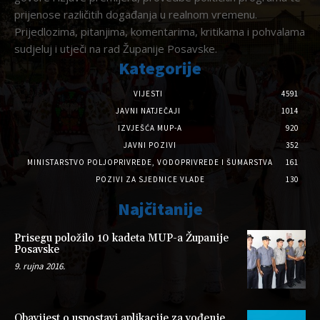
prijenose različitih događanja u realnom vremenu.
Prijedlozima, pitanjima, komentarima, kritikama i pohvalama
sudjeluj i utječi na rad Županije Posavske.
Kategorije
VIJESTI
4591
JAVNI NATJEČAJI
1014
IZVJEŠĆA MUP-A
920
JAVNI POZIVI
352
MINISTARSTVO POLJOPRIVREDE, VODOPRIVREDE I ŠUMARSTVA
161
POZIVI ZA SJEDNICE VLADE
130
Najčitanije
Prisegu položilo 10 kadeta MUP-a Županije
Posavske
9. rujna 2016.
Obavijest o uspostavi aplikacije za vođenje