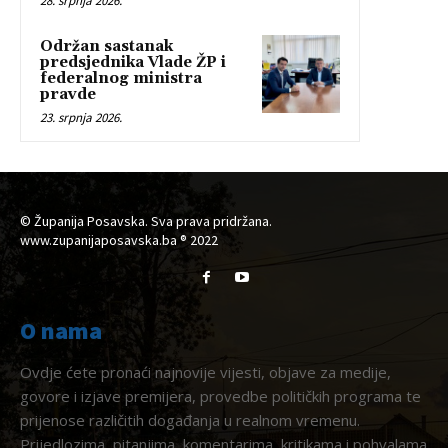
28. srpnja 2026.
Održan sastanak
predsjednika Vlade ŽP i
federalnog ministra
pravde
23. srpnja 2026.
© Županija Posavska. Sva prava pridržana.
www.zupanijaposavska.ba ® 2022
O nama
Ovdje ćete pronaći najnovije vijesti, objave za medije,
govore i izjave premijera, provedbe političkih programa te
prijenose različitih događanja u realnom vremenu.
Prijedlozima, pitanjima, komentarima, kritikama i pohvalama