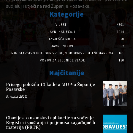
sudjeluj i utječi na rad Županije Posavske.
Kategorije
VIJESTI
4591
JAVNI NATJEČAJI
1014
IZVJEŠĆA MUP-A
920
JAVNI POZIVI
352
MINISTARSTVO POLJOPRIVREDE, VODOPRIVREDE I ŠUMARSTVA
161
POZIVI ZA SJEDNICE VLADE
130
Najčitanije
Prisegu položilo 10 kadeta MUP-a Županije
Posavske
9. rujna 2016.
Obavijest o uspostavi aplikacije za vođenje
Registra ispuštanja i prijenosa zagađujućih
materija (PRTR)