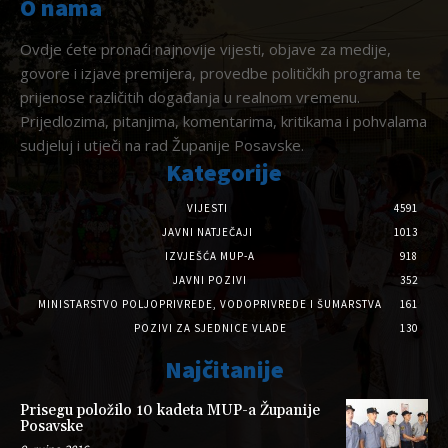
O nama
Ovdje ćete pronaći najnovije vijesti, objave za medije,
govore i izjave premijera, provedbe političkih programa te
prijenose različitih događanja u realnom vremenu.
Prijedlozima, pitanjima, komentarima, kritikama i pohvalama
sudjeluj i utječi na rad Županije Posavske.
Kategorije
VIJESTI
4591
JAVNI NATJEČAJI
1013
IZVJEŠĆA MUP-A
918
JAVNI POZIVI
352
MINISTARSTVO POLJOPRIVREDE, VODOPRIVREDE I ŠUMARSTVA
161
POZIVI ZA SJEDNICE VLADE
130
Najčitanije
Prisegu položilo 10 kadeta MUP-a Županije
Posavske