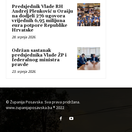
Predsjednik Vlade RH
Andrej Plenković u Orašju
na dodjeli 276 ugovora
vrijednih 6,95 milijuna
eura potpore Republike
Hrvatske
28. srpnja 2026.
Održan sastanak
predsjednika Vlade ŽP i
federalnog ministra
pravde
23. srpnja 2026.
© Županija Posavska. Sva prava pridržana.
www.zupanijaposavska.ba ® 2022