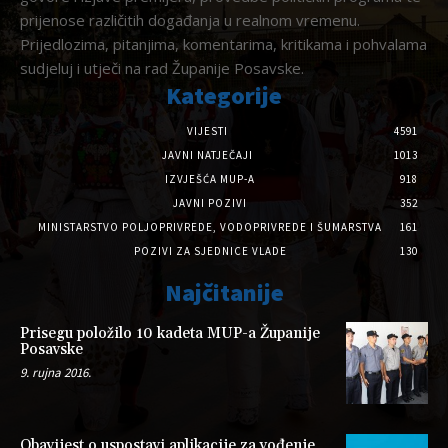
prijenose različitih događanja u realnom vremenu.
Prijedlozima, pitanjima, komentarima, kritikama i pohvalama
sudjeluj i utječi na rad Županije Posavske.
Kategorije
VIJESTI
4591
JAVNI NATJEČAJI
1013
IZVJEŠĆA MUP-A
918
JAVNI POZIVI
352
MINISTARSTVO POLJOPRIVREDE, VODOPRIVREDE I ŠUMARSTVA
161
POZIVI ZA SJEDNICE VLADE
130
Najčitanije
Prisegu položilo 10 kadeta MUP-a Županije
Posavske
9. rujna 2016.
Obavijest o uspostavi aplikacije za vođenje