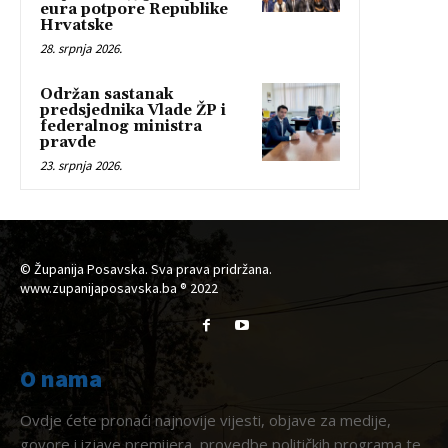
eura potpore Republike
Hrvatske
28. srpnja 2026.
Održan sastanak
predsjednika Vlade ŽP i
federalnog ministra
pravde
23. srpnja 2026.
© Županija Posavska. Sva prava pridržana.
www.zupanijaposavska.ba ® 2022
O nama
Ovdje ćete pronaći najnovije vijesti, objave za medije,
govore i izjave premijera, provedbe političkih programa te