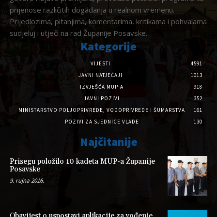
prijenose različitih događanja u realnom vremenu.
Prijedlozima, pitanjima, komentarima, kritikama i pohvalama
sudjeluj i utječi na rad Županije Posavske.
Kategorije
VIJESTI
4591
JAVNI NATJEČAJI
1013
IZVJEŠĆA MUP-A
918
JAVNI POZIVI
352
MINISTARSTVO POLJOPRIVREDE, VODOPRIVREDE I ŠUMARSTVA
161
POZIVI ZA SJEDNICE VLADE
130
Najčitanije
Prisegu položilo 10 kadeta MUP-a Županije
Posavske
9. rujna 2016.
Obavijest o uspostavi aplikacije za vođenje