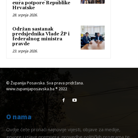
eura potpore Republike
Hrvatske
28. srpnja 2026.
Održan sastanak
predsjednika Vlade ŽP i
federalnog ministra
pravde
23. srpnja 2026.
© Županija Posavska. Sva prava pridržana.
www.zupanijaposavska.ba ® 2022
O nama
Ovdje ćete pronaći najnovije vijesti, objave za medije,
govore i izjave premijera, provedbe političkih programa te