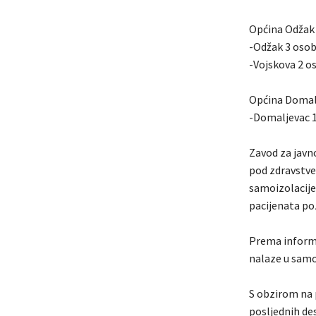
Općina Odžak 
-Odžak 3 oso
-Vojskova 2 o
Općina Domal
-Domaljevac 1
Zavod za javn
pod zdravstve
samoizolacije 
pacijenata po
Prema informa
nalaze u samoi
S obzirom na 
posljednih des