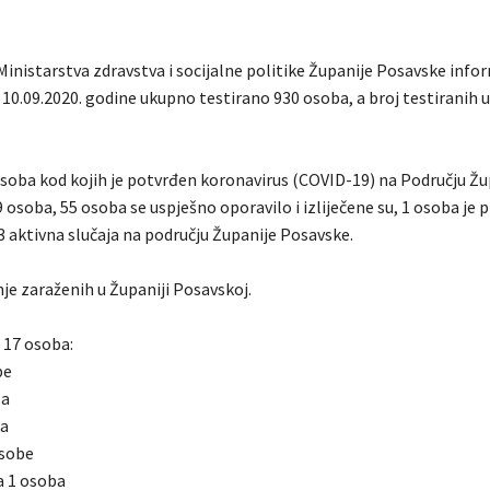
Ministarstva zdravstva i socijalne politike Županije Posavske info
 10.09.2020. godine ukupno testirano 930 osoba, a broj testiranih 
soba kod kojih je potvrđen koronavirus (COVID-19) na Području Žu
 osoba, 55 osoba se uspješno oporavilo i izliječene su, 1 osoba je 
3 aktivna slučaja na području Županije Posavske.
je zaraženih u Županiji Posavskoj.
 17 osoba:
be
ba
ba
osobe
a 1 osoba