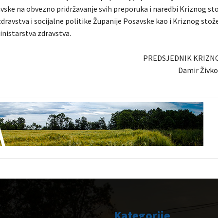
vske na obvezno pridržavanje svih preporuka i naredbi Kriznog st
dravstva i socijalne politike Županije Posavske kao i Kriznog stož
nistarstva zdravstva.
PREDSJEDNIK KRIZN
Damir Živkov
Kategorije