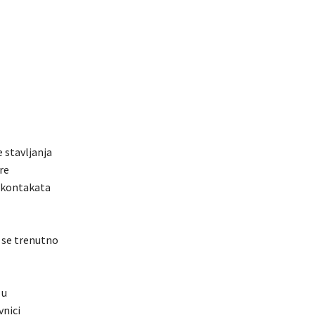
 stavljanja
re
h kontakata
 se trenutno
 u
vnici