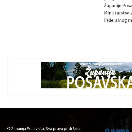
Županije Posa
Ministarstva z
Federalnog mi
© Županija Posavska. Sva prava pridržana.
O nama