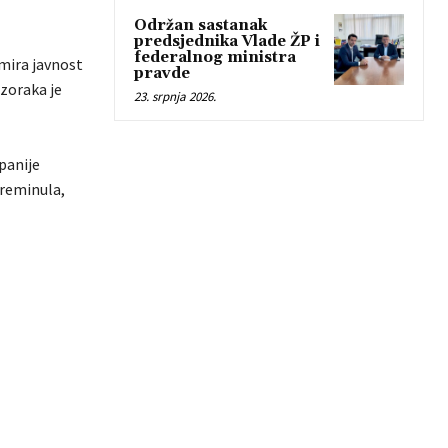
Održan sastanak
predsjednika Vlade ŽP i
federalnog ministra
rmira javnost
pravde
uzoraka je
23. srpnja 2026.
panije
preminula,