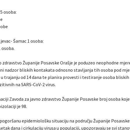
5 osoba:
be
sobe
jevac- Šamac 1 osoba:
 osoba.
o zdravstvo Županije Posavske Orašje je poduzeo neophodne mjere
ni nadzor bliskih kontakata odnosno stavljanja tih osoba pod mje
u trajanju od 14 dana te planira provesti i testiranje osoba bliski
zitivnih na SARS-CoV-2 virus.
ciji Zavoda za javno zdravstvo Županije Posavske broj osoba koje
zolaciji je 98.
pogoršanu epidemiološku situaciju na području Županije Posavske
etak dana i cirkulaciju virusa u populaciji, upozoravaju se svi stano