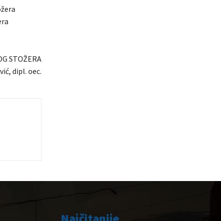
ožera
era
OG STOŽERA
ić, dipl. oec.
Najčitanije