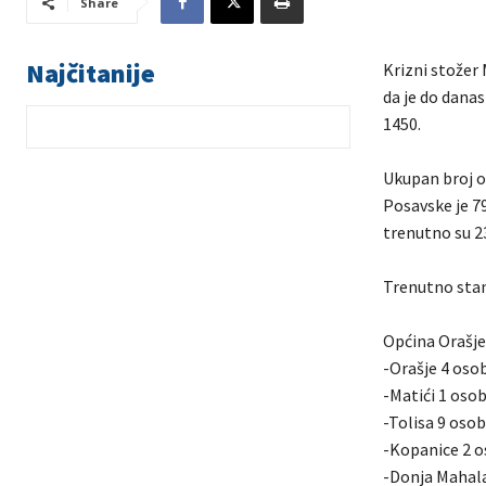
Share
Najčitanije
Krizni stožer 
da je do danas
1450.
Ukupan broj o
Posavske je 79
trenutno su 2
Trenutno stan
Općina Orašje
-Orašje 4 oso
-Matići 1 oso
-Tolisa 9 oso
-Kopanice 2 
-Donja Mahal