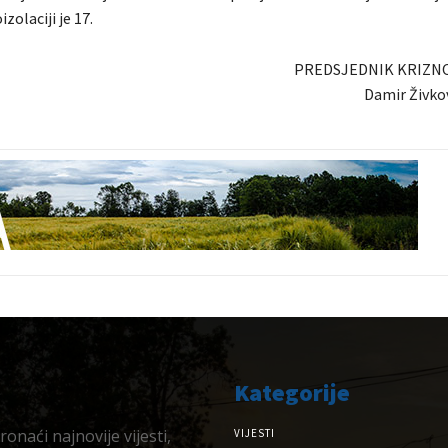
zolaciji je 17.
PREDSJEDNIK KRIZN
Damir Živkov
Kategorije
onaći najnovije vijesti,
VIJESTI