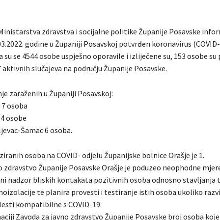
Ministarstva zdravstva i socijalne politike Županije Posavske info
.03.2022. godine u Županiji Posavskoj potvrđen koronavirus (COVID
 su se 4544 osobe uspješno oporavile i izliječene su, 153 osobe su
 aktivnih slučajeva na području Županije Posavske.
je zaraženih u Županiji Posavskoj:
 7 osoba
 4 osobe
jevac-Šamac 6 osoba.
ziranih osoba na COVID- odjelu Županijske bolnice Orašje je 1.
o zdravstvo Županije Posavske Orašje je poduzeo neophodne mjere
ni nadzor bliskih kontakata pozitivnih osoba odnosno stavljanja 
izolacije te planira provesti i testiranje istih osoba ukoliko razvi
esti kompatibilne s COVID-19.
ciji Zavoda za javno zdravstvo Županije Posavske broj osoba koje