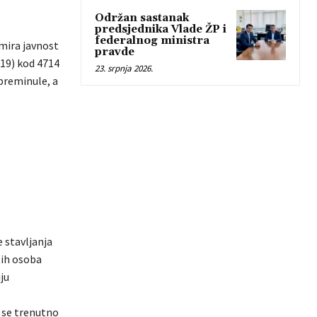
Održan sastanak
predsjednika Vlade ŽP i
federalnog ministra
rmira javnost
pravde
-19) kod 4714
23. srpnja 2026.
 preminule, a
 stavljanja
tih osoba
ju
 se trenutno