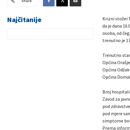
Share
Najčitanije
Krizni stožer 
da je dana 16
osoba, od čega
trenutno je 17
Trenutno stan
Općina Orašje
Općina Odžak
Općina Domal
Broj hospitali
Zavod za javn
pod zdravstve
pod mjere samo
simptome bol
Prema informa