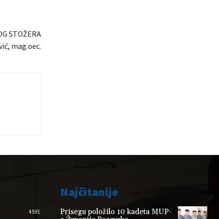
OG STOŽERA
ić, mag.oec.
Najčitanije
Prisegu položilo 10 kadeta MUP-
4591