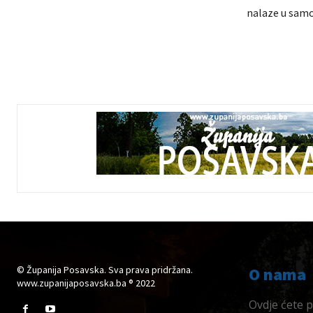
nalaze u samoi
© Županija Posavska. Sva prava pridržana.
O nama
www.zupanijaposavska.ba ® 2022
Ovdje ćete pr