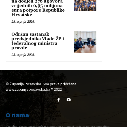
na dodjeli 276 ugovora
vrijednih 6,95 milijuna
eura potpore Republike
Hrvatske
28. srpnja 2026.
Održan sastanak
predsjednika Vlade ŽP i
federalnog ministra
pravde
23. srpnja 2026.
© Županija Posavska. Sva prava pridržana.
www.zupanijaposavska.ba ® 2022
O nama
Ovdje ćete pronaći najnovije vijesti, objave za medije,