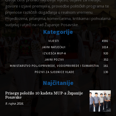
govore i izjave premijera, provedbe političkih programa te
prijenose različitih događanja u realnom vremenu.
Prijedlozima, pitanjima, komentarima, kritikama i pohvalama
sudjeluj i utječi na rad Županije Posavske.
Kategorije
VIJESTI
4591
JAVNI NATJEČAJI
1014
IZVJEŠĆA MUP-A
920
JAVNI POZIVI
352
MINISTARSTVO POLJOPRIVREDE, VODOPRIVREDE I ŠUMARSTVA
161
POZIVI ZA SJEDNICE VLADE
130
Najčitanije
Prisegu položilo 10 kadeta MUP-a Županije
Posavske
9. rujna 2016.