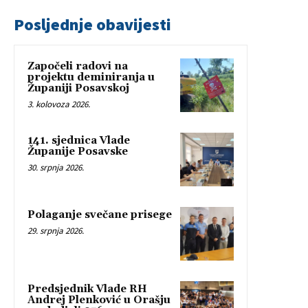
Posljednje obavijesti
Započeli radovi na
projektu deminiranja u
Županiji Posavskoj
3. kolovoza 2026.
141. sjednica Vlade
Županije Posavske
30. srpnja 2026.
Polaganje svečane prisege
29. srpnja 2026.
Predsjednik Vlade RH
Andrej Plenković u Orašju