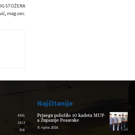
OG STOŽERA
ić, mag.oec.
Najčitanije
Prisegu položilo 10 kadeta MUP-
4591
a Županije Posavske
1013
9. rujna 2016.
918