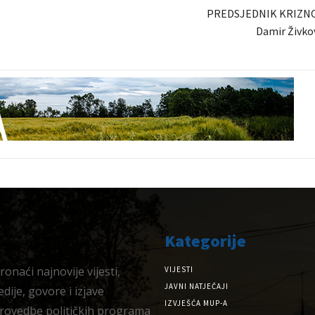
PREDSJEDNIK KRIZN
Damir Živkov
Kategorije
onaći najnovije vijesti,
VIJESTI
JAVNI NATJEČAJI
dije, govore i izjave
IZVJEŠĆA MUP-A
provedbe političkih programa