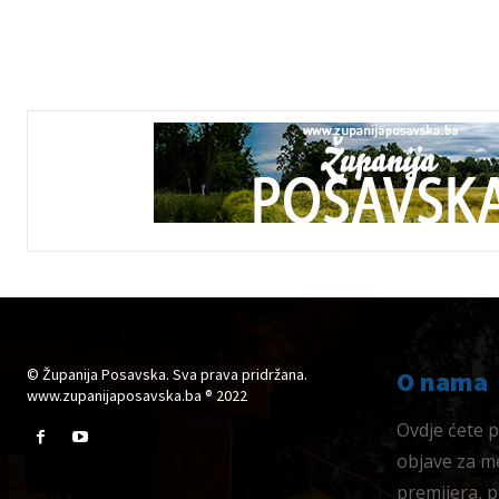
© Županija Posavska. Sva prava pridržana.
O nama
www.zupanijaposavska.ba ® 2022
Ovdje ćete pr
objave za me
premijera, 