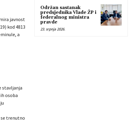
Održan sastanak
predsjednika Vlade ŽP i
federalnog ministra
rmira javnost
pravde
-19) kod 4813
23. srpnja 2026.
eminule, a
 stavljanja
tih osoba
ju
 se trenutno