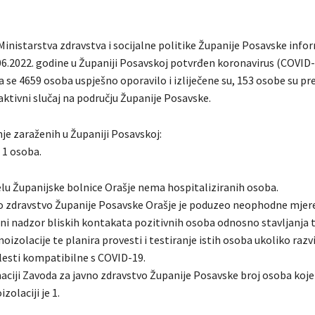
Ministarstva zdravstva i socijalne politike Županije Posavske info
.06.2022. godine u Županiji Posavskoj potvrđen koronavirus (COVID
 se 4659 osoba uspješno oporavilo i izliječene su, 153 osobe su pr
aktivni slučaj na području Županije Posavske.
je zaraženih u Županiji Posavskoj:
 1 osoba.
lu Županijske bolnice Orašje nema hospitaliziranih osoba.
o zdravstvo Županije Posavske Orašje je poduzeo neophodne mjere
ni nadzor bliskih kontakata pozitivnih osoba odnosno stavljanja 
izolacije te planira provesti i testiranje istih osoba ukoliko razvi
esti kompatibilne s COVID-19.
ciji Zavoda za javno zdravstvo Županije Posavske broj osoba koje
zolaciji je 1.