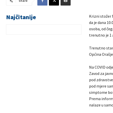
Share
Najčitanije
Krizni stožer 
da je dana 10
osoba, od čega
trenutno je 1 
Trenutno stan
Općina Orašje
Na COVID odje
Zavod za javn
pod zdravstve
pod mjere samo
simptome bol
Prema informa
nalaze u samoi