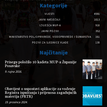
Kategorije
VIJESTI
4591
JAVNI NATJEČAJI
1013
IZVJEŠĆA MUP-A
918
JAVNI POZIVI
352
MINISTARSTVO POLJOPRIVREDE, VODOPRIVREDE I ŠUMARSTVA
161
POZIVI ZA SJEDNICE VLADE
130
Najčitanije
Prisegu položilo 10 kadeta MUP-a Županije
Posavske
9. rujna 2016.
Obavijest o uspostavi aplikacije za vođenje
Registra ispuštanja i prijenosa zagađujućih
materija (PRTR)
19. prosinca 2024.