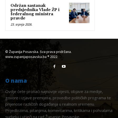
Održan sastanak
predsjednika Vlade ŽP i
federalnog ministra
pravde
23. srpnja 2026.
© Županija Posavska. Sva prava pridržana.
www.zupanijaposavska.ba ® 2022
O nama
Ovdje ćete pronaći najnovije vijesti, objave za medije,
govore i izjave premijera, provedbe političkih programa te
prijenose različitih događanja u realnom vremenu.
Prijedlozima, pitanjima, komentarima, kritikama i pohvalama
sudjeluj i utječi na rad Županije Posavske.