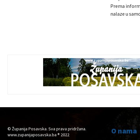
Prema informa
nalaze u samoi
© Županija Posavska. Sva prava pridržana.
O nama
www.zupanijaposavska.ba ® 2022