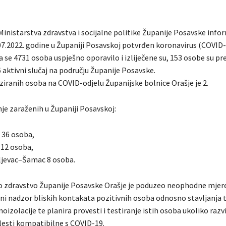
Ministarstva zdravstva i socijalne politike Županije Posavske info
.07.2022. godine u Županiji Posavskoj potvrđen koronavirus (COVID
 se 4731 osoba uspješno oporavilo i izliječene su, 153 osobe su pr
 aktivni slučaj na području Županije Posavske.
ziranih osoba na COVID-odjelu Županijske bolnice Orašje je 2.
je zaraženih u Županiji Posavskoj:
 36 osoba,
12 osoba,
jevac–Šamac 8 osoba.
o zdravstvo Županije Posavske Orašje je poduzeo neophodne mjere
ni nadzor bliskih kontakata pozitivnih osoba odnosno stavljanja 
izolacije te planira provesti i testiranje istih osoba ukoliko razvi
esti kompatibilne s COVID-19.