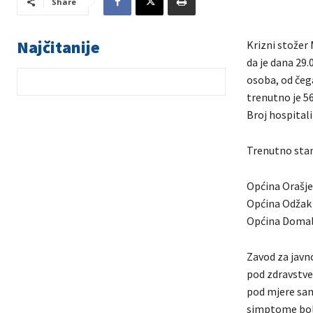
Share
Najčitanije
Krizni stožer 
da je dana 29
osoba, od čega
trenutno je 56
Broj hospitali
Trenutno stan
Općina Orašje
Općina Odžak 
Općina Domal
Zavod za javn
pod zdravstve
pod mjere samo
simptome bol