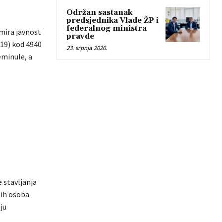
Održan sastanak
predsjednika Vlade ŽP i
federalnog ministra
rmira javnost
pravde
-19) kod 4940
23. srpnja 2026.
eminule, a
 stavljanja
tih osoba
ju