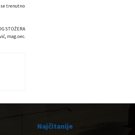
 se trenutno
OG STOŽERA
ić, mag.oec.
Najčitanije