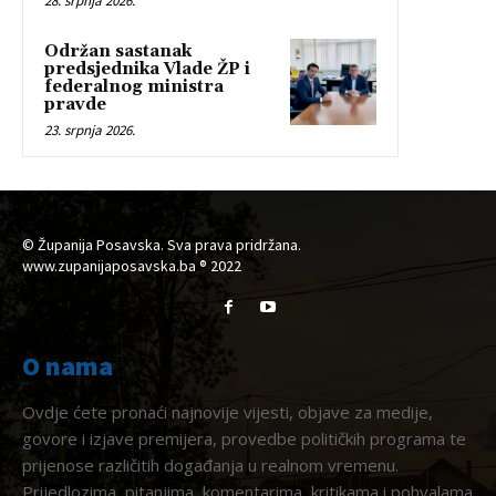
28. srpnja 2026.
Održan sastanak
predsjednika Vlade ŽP i
federalnog ministra
pravde
23. srpnja 2026.
© Županija Posavska. Sva prava pridržana.
www.zupanijaposavska.ba ® 2022
O nama
Ovdje ćete pronaći najnovije vijesti, objave za medije,
govore i izjave premijera, provedbe političkih programa te
prijenose različitih događanja u realnom vremenu.
Prijedlozima, pitanjima, komentarima, kritikama i pohvalama