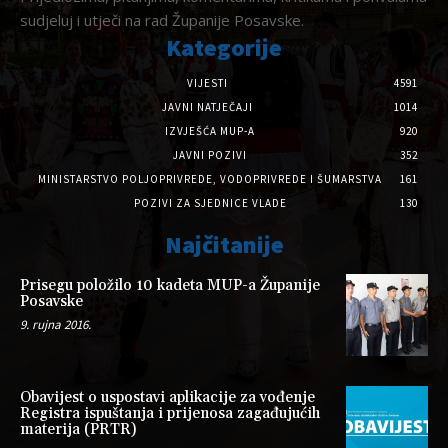
sudjeluj i utječi na rad Županije Posavske.
Kategorije
VIJESTI
4591
JAVNI NATJEČAJI
1014
IZVJEŠĆA MUP-A
920
JAVNI POZIVI
352
MINISTARSTVO POLJOPRIVREDE, VODOPRIVREDE I ŠUMARSTVA
161
POZIVI ZA SJEDNICE VLADE
130
Najčitanije
Prisegu položilo 10 kadeta MUP-a Županije
Posavske
9. rujna 2016.
Obavijest o uspostavi aplikacije za vođenje
Registra ispuštanja i prijenosa zagađujućih
materija (PRTR)