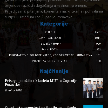
prijenose različitih događanja u realnom vremenu.
Prijedlozima, pitanjima, komentarima, kritikama i pohvalama
sudjeluj i utječi na rad Županije Posavske.
Kategorije
VIJESTI
4591
JAVNI NATJEČAJI
1014
IZVJEŠĆA MUP-A
920
JAVNI POZIVI
352
MINISTARSTVO POLJOPRIVREDE, VODOPRIVREDE I ŠUMARSTVA
161
POZIVI ZA SJEDNICE VLADE
130
Najčitanije
Prisegu položilo 10 kadeta MUP-a Županije
Posavske
9. rujna 2016.
Obavijest o uspostavi aplikacije za vođenje