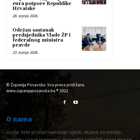
eura potpore Republike
Hrvatske
28. srpnja 2026.
Održan sastanak
predsjednika Vlade ŽP i
federalnog ministra
pravde
23. srpnja 2026.
© Županija Posavska. Sva prava pridržana.
www.zupanijaposavska.ba ® 2022
O nama
Ovdje ćete pronaći najnovije vijesti, objave za medije,
govore i izjave premijera, provedbe političkih programa te