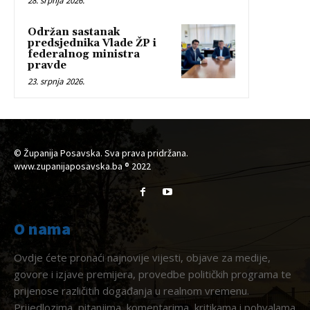
28. srpnja 2026.
Održan sastanak
predsjednika Vlade ŽP i
federalnog ministra
pravde
23. srpnja 2026.
© Županija Posavska. Sva prava pridržana.
www.zupanijaposavska.ba ® 2022
O nama
Ovdje ćete pronaći najnovije vijesti, objave za medije,
govore i izjave premijera, provedbe političkih programa te
prijenose različitih događanja u realnom vremenu.
Prijedlozima, pitanjima, komentarima, kritikama i pohvalama