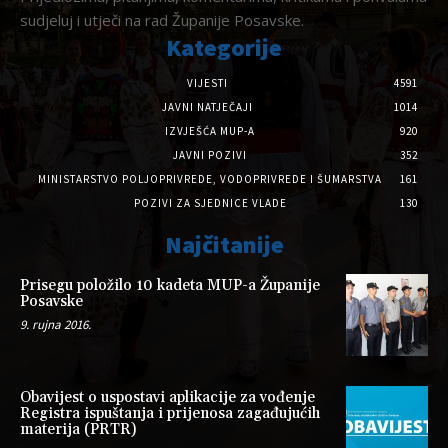
sudjeluj i utječi na rad Županije Posavske.
Kategorije
VIJESTI
4591
JAVNI NATJEČAJI
1014
IZVJEŠĆA MUP-A
920
JAVNI POZIVI
352
MINISTARSTVO POLJOPRIVREDE, VODOPRIVREDE I ŠUMARSTVA
161
POZIVI ZA SJEDNICE VLADE
130
Najčitanije
Prisegu položilo 10 kadeta MUP-a Županije
Posavske
9. rujna 2016.
Obavijest o uspostavi aplikacije za vođenje
Registra ispuštanja i prijenosa zagađujućih
materija (PRTR)