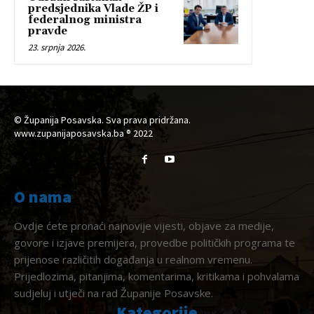
predsjednika Vlade ŽP i
federalnog ministra
pravde
23. srpnja 2026.
© Županija Posavska. Sva prava pridržana.
www.zupanijaposavska.ba ® 2022
O nama
Ovdje ćete pronaći najnovije vijesti, objave za medije,
govore i izjave premijera, provedbe političkih programa te
prijenose različitih događanja u realnom vremenu.
Prijedlozima, pitanjima, komentarima, kritikama i pohvalama
sudjeluj i utječi na rad Županije Posavske.
Kategorije