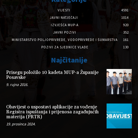
VIJESTI
4591
JAVNI NATJEČAJI
1014
IZVJEŠĆA MUP-A
920
JAVNI POZIVI
352
MINISTARSTVO POLJOPRIVREDE, VODOPRIVREDE I ŠUMARSTVA
161
POZIVI ZA SJEDNICE VLADE
130
Najčitanije
Prisegu položilo 10 kadeta MUP-a Županije
Posavske
9. rujna 2016.
Obavijest o uspostavi aplikacije za vođenje
Registra ispuštanja i prijenosa zagađujućih
materija (PRTR)
19. prosinca 2024.