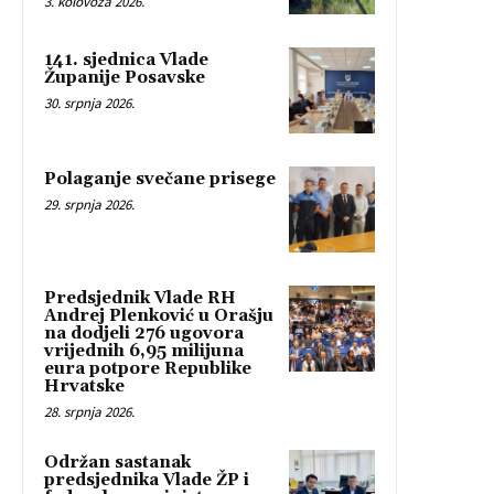
3. kolovoza 2026.
141. sjednica Vlade
Županije Posavske
30. srpnja 2026.
Polaganje svečane prisege
29. srpnja 2026.
Predsjednik Vlade RH
Andrej Plenković u Orašju
na dodjeli 276 ugovora
vrijednih 6,95 milijuna
eura potpore Republike
Hrvatske
28. srpnja 2026.
Održan sastanak
predsjednika Vlade ŽP i