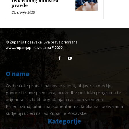
federalnog ministra
pravde
23. srpnja 2026.
© Županija Posavska. Sva prava pridržana.
www.zupanijaposavska.ba ® 2022
O nama
Ovdje ćete pronaći najnovije vijesti, objave za medije,
govore i izjave premijera, provedbe političkih programa te
prijenose različitih događanja u realnom vremenu.
Prijedlozima, pitanjima, komentarima, kritikama i pohvalama
sudjeluj i utječi na rad Županije Posavske.
Kategorije