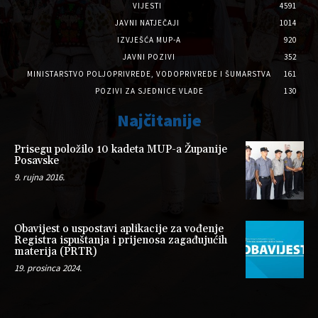
VIJESTI
4591
JAVNI NATJEČAJI
1014
IZVJEŠĆA MUP-A
920
JAVNI POZIVI
352
MINISTARSTVO POLJOPRIVREDE, VODOPRIVREDE I ŠUMARSTVA
161
POZIVI ZA SJEDNICE VLADE
130
Najčitanije
Prisegu položilo 10 kadeta MUP-a Županije
Posavske
9. rujna 2016.
Obavijest o uspostavi aplikacije za vođenje
Registra ispuštanja i prijenosa zagađujućih
materija (PRTR)
19. prosinca 2024.