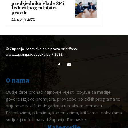
predsjednika Vlade ŽP i
federalnog ministra
pravde
23. srpnja 2026.
© Županija Posavska. Sva prava pridržana.
www.zupanijaposavska.ba ® 2022
O nama
Ovdje ćete pronaći najnovije vijesti, objave za medije,
govore i izjave premijera, provedbe političkih programa te
prijenose različitih događanja u realnom vremenu.
Prijedlozima, pitanjima, komentarima, kritikama i pohvalama
sudjeluj i utječi na rad Županije Posavske.
Kategorije