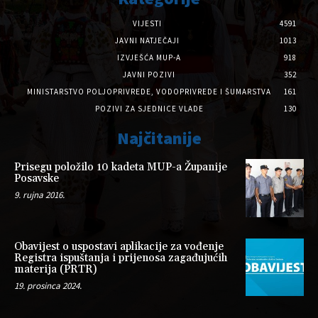
VIJESTI
4591
JAVNI NATJEČAJI
1013
IZVJEŠĆA MUP-A
918
JAVNI POZIVI
352
MINISTARSTVO POLJOPRIVREDE, VODOPRIVREDE I ŠUMARSTVA
161
POZIVI ZA SJEDNICE VLADE
130
Najčitanije
Prisegu položilo 10 kadeta MUP-a Županije
Posavske
9. rujna 2016.
Obavijest o uspostavi aplikacije za vođenje
Registra ispuštanja i prijenosa zagađujućih
materija (PRTR)
19. prosinca 2024.