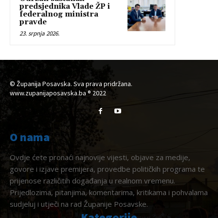
predsjednika Vlade ŽP i
federalnog ministra
pravde
23. srpnja 2026.
© Županija Posavska. Sva prava pridržana.
www.zupanijaposavska.ba ® 2022
O nama
Ovdje ćete pronaći najnovije vijesti, objave za medije,
govore i izjave premijera, provedbe političkih programa te
prijenose različitih događanja u realnom vremenu.
Prijedlozima, pitanjima, komentarima, kritikama i pohvalama
sudjeluj i utječi na rad Županije Posavske.
Kategorije