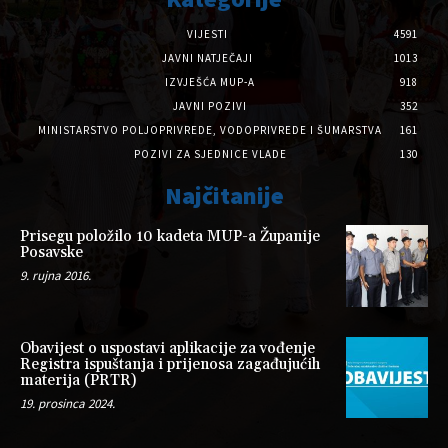
VIJESTI
4591
JAVNI NATJEČAJI
1013
IZVJEŠĆA MUP-A
918
JAVNI POZIVI
352
MINISTARSTVO POLJOPRIVREDE, VODOPRIVREDE I ŠUMARSTVA
161
POZIVI ZA SJEDNICE VLADE
130
Najčitanije
Prisegu položilo 10 kadeta MUP-a Županije
Posavske
9. rujna 2016.
Obavijest o uspostavi aplikacije za vođenje
Registra ispuštanja i prijenosa zagađujućih
materija (PRTR)
19. prosinca 2024.