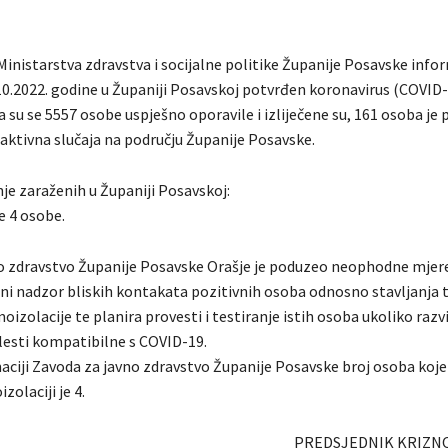
Ministarstva zdravstva i socijalne politike Županije Posavske info
.10.2022. godine u Županiji Posavskoj potvrđen koronavirus (COVID
 su se 5557 osobe uspješno oporavile i izliječene su, 161 osoba je 
 aktivna slučaja na području Županije Posavske.
je zaraženih u Županiji Posavskoj:
e 4 osobe.
o zdravstvo Županije Posavske Orašje je poduzeo neophodne mjere
ni nadzor bliskih kontakata pozitivnih osoba odnosno stavljanja 
izolacije te planira provesti i testiranje istih osoba ukoliko razvi
esti kompatibilne s COVID-19.
ciji Zavoda za javno zdravstvo Županije Posavske broj osoba koje
zolaciji je 4.
PREDSJEDNIK KRIZN