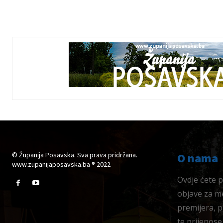
© Županija Posavska. Sva prava pridržana.
O nama
www.zupanijaposavska.ba ® 2022
Ovdje ćete pr
objave za me
premijera, 
te prijenose