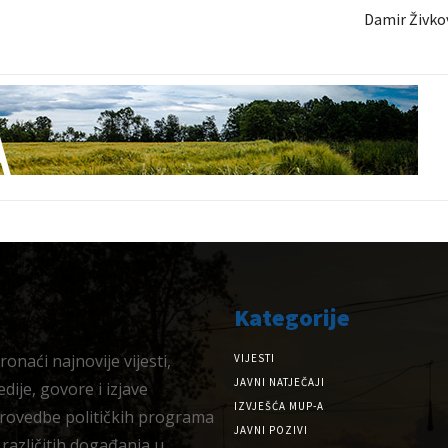
Damir Živkov
Kategorije
onaći najnovije vijesti,
VIJESTI
JAVNI NATJEČAJI
dije, govore i izjave
IZVJEŠĆA MUP-A
provedbe političkih programa
JAVNI POZIVI
 različitih događanja u