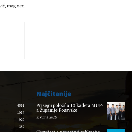
ić, mag.oec.
Najčitanije
Prisegu položilo 10 kadeta MUP-
4591
a Županije Posavske
1014
9. rujna 2016.
920
352