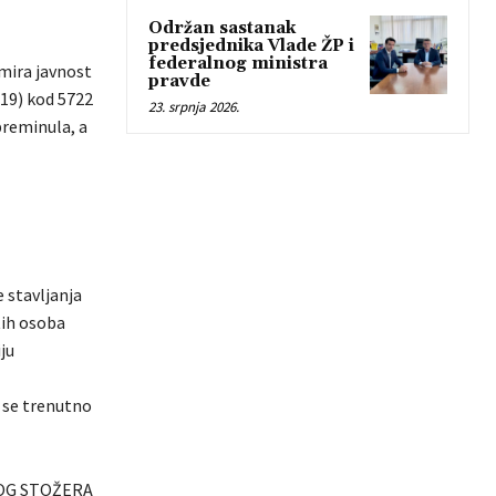
Održan sastanak
predsjednika Vlade ŽP i
federalnog ministra
rmira javnost
pravde
-19) kod 5722
23. srpnja 2026.
preminula, a
 stavljanja
tih osoba
ju
 se trenutno
OG STOŽERA