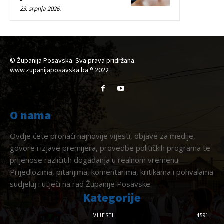
23. srpnja 2026.
© Županija Posavska. Sva prava pridržana.
www.zupanijaposavska.ba ® 2022
O nama
Ovdje ćete pronaći najnovije vijesti, objave za medije,
govore i izjave premijera, provedbe političkih programa te
prijenose različitih događanja u realnom vremenu.
Prijedlozima, pitanjima, komentarima, kritikama i pohvalama
sudjeluj i utječi na rad Županije Posavske.
Kategorije
VIJESTI
4591