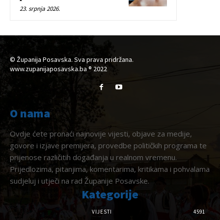
23. srpnja 2026.
© Županija Posavska. Sva prava pridržana.
www.zupanijaposavska.ba ® 2022
O nama
Ovdje ćete pronaći najnovije vijesti, objave za medije,
govore i izjave premijera, provedbe političkih programa te
prijenose različitih događanja u realnom vremenu.
Prijedlozima, pitanjima, komentarima, kritikama i pohvalama
sudjeluj i utječi na rad Županije Posavske.
Kategorije
VIJESTI
4591