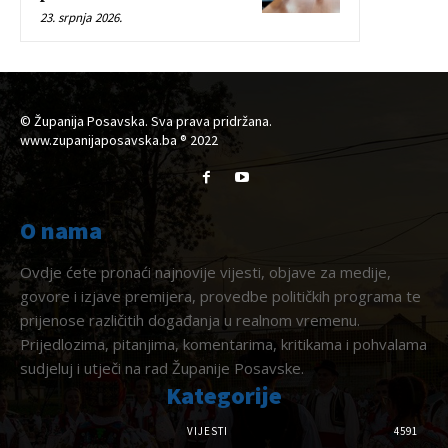
23. srpnja 2026.
© Županija Posavska. Sva prava pridržana.
www.zupanijaposavska.ba ® 2022
O nama
Ovdje ćete pronaći najnovije vijesti, objave za medije,
govore i izjave premijera, provedbe političkih programa te
prijenose različitih događanja u realnom vremenu.
Prijedlozima, pitanjima, komentarima, kritikama i pohvalama
sudjeluj i utječi na rad Županije Posavske.
Kategorije
VIJESTI
4591