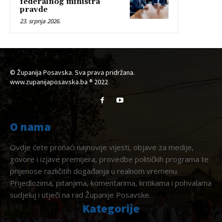
federalnog ministra
pravde
23. srpnja 2026.
© Županija Posavska. Sva prava pridržana.
www.zupanijaposavska.ba ® 2022
O nama
Ovdje ćete pronaći najnovije vijesti, objave za medije,
govore i izjave premijera, provedbe političkih programa te
prijenose različitih događanja u realnom vremenu.
Prijedlozima, pitanjima, komentarima, kritikama i pohvalama
sudjeluj i utječi na rad Županije Posavske.
Kategorije