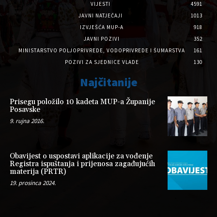
VIJESTI
4591
JAVNI NATJEČAJI
1013
IZVJEŠĆA MUP-A
918
JAVNI POZIVI
352
MINISTARSTVO POLJOPRIVREDE, VODOPRIVREDE I ŠUMARSTVA
161
POZIVI ZA SJEDNICE VLADE
130
Najčitanije
Prisegu položilo 10 kadeta MUP-a Županije
Posavske
9. rujna 2016.
Obavijest o uspostavi aplikacije za vođenje
Registra ispuštanja i prijenosa zagađujućih
materija (PRTR)
19. prosinca 2024.