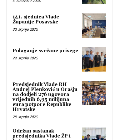
3. kolovoza 2026.
141. sjednica Vlade
Županije Posavske
30. srpnja 2026.
Polaganje svečane prisege
29. srpnja 2026.
Predsjednik Vlade RH
Andrej Plenković u Orašju
na dodjeli 276 ugovora
vrijednih 6,95 milijuna
eura potpore Republike
Hrvatske
28. srpnja 2026.
Održan sastanak
predsjednika Vlade ŽP i