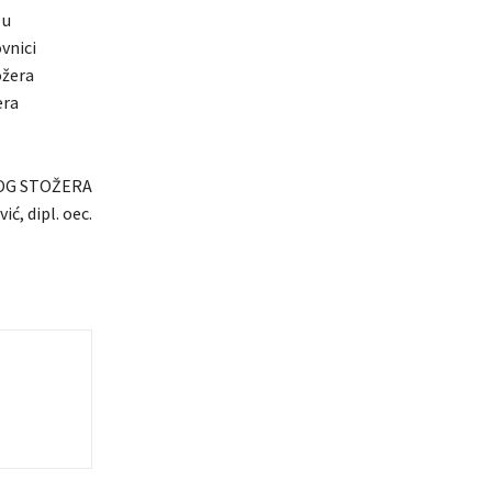
 u
ovnici
ožera
era
OG STOŽERA
ić, dipl. oec.