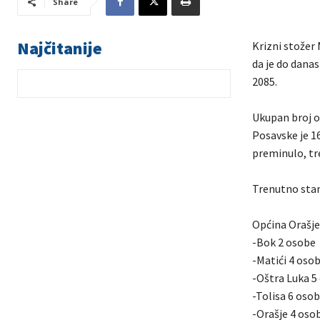
Share
Najčitanije
Krizni stožer 
da je do danas
2085.
Ukupan broj o
Posavske je 16
preminulo, tr
Trenutno stan
Općina Orašje
-Bok 2 osobe
-Matići 4 oso
-Oštra Luka 5
-Tolisa 6 oso
-Orašje 4 oso