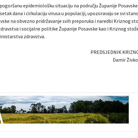
pogoršanu epidemiološku situaciju na području Županije Posavske
setak dana i cirkulaciju virusa u populaciji, upozoravaju se svi stan
vske na obvezno pridržavanje svih preporuka i naredbi Kriznog st
dravstva i socijalne politike Županije Posavske kao i Kriznog stož
nistarstva zdravstva.
PREDSJEDNIK KRIZN
Damir Živkov