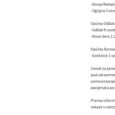
-Donja Mahal
-Ugljara 3 oso
Općina Odžak 
-Odžak 9 oso
-Novo Selo 1 
Općina Domal
-Grebnice 1 o
Zavod za javn
pod zdravstve
samoizolacije 
pacijenata po
Prema informa
nalaze u samoi