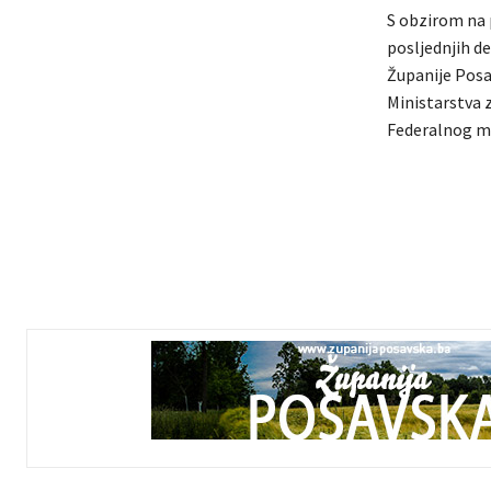
S obzirom na 
posljednjih de
Županije Posa
Ministarstva z
Federalnog mi