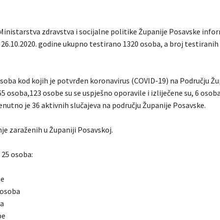
Ministarstva zdravstva i socijalne politike Županije Posavske info
 26.10.2020. godine ukupno testirano 1320 osoba, a broj testiranih
soba kod kojih je potvrđen koronavirus (COVID-19) na Području Žu
5 osoba,123 osobe su se uspješno oporavile i izliječene su, 6 osoba
enutno je 36 aktivnih slučajeva na području Županije Posavske.
je zaraženih u Županiji Posavskoj.
 25 osoba:
be
 osoba
ba
be