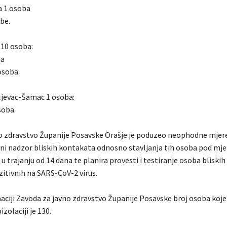
a 1 osoba
be.
10 osoba:
ba
osoba.
jevac-Šamac 1 osoba:
soba.
o zdravstvo Županije Posavske Orašje je poduzeo neophodne mjere
ni nadzor bliskih kontakata odnosno stavljanja tih osoba pod mje
u trajanju od 14 dana te planira provesti i testiranje osoba bliski
zitivnih na SARS-CoV-2 virus.
ciji Zavoda za javno zdravstvo Županije Posavske broj osoba koje
zolaciji je 130.