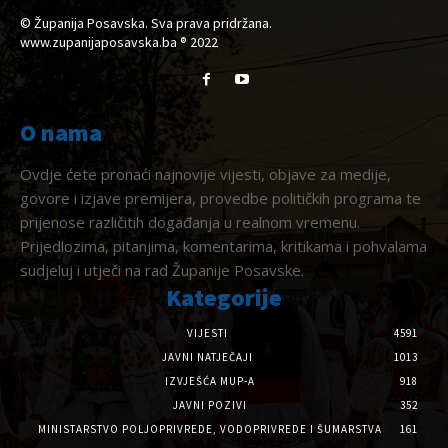
© Županija Posavska. Sva prava pridržana.
www.zupanijaposavska.ba ® 2022
O nama
Ovdje ćete pronaći najnovije vijesti, objave za medije,
govore i izjave premijera, provedbe političkih programa te
prijenose različitih događanja u realnom vremenu.
Prijedlozima, pitanjima, komentarima, kritikama i pohvalama
sudjeluj i utječi na rad Županije Posavske.
Kategorije
VIJESTI
4591
JAVNI NATJEČAJI
1013
IZVJEŠĆA MUP-A
918
JAVNI POZIVI
352
MINISTARSTVO POLJOPRIVREDE, VODOPRIVREDE I ŠUMARSTVA
161