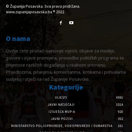
© Županija Posavska. Sva prava pridržana.
www.zupanijaposavska.ba ® 2022
O nama
Ovdje ćete pronaći najnovije vijesti, objave za medije,
govore i izjave premijera, provedbe političkih programa te
prijenose različitih događanja u realnom vremenu.
Prijedlozima, pitanjima, komentarima, kritikama i pohvalama
sudjeluj i utječi na rad Županije Posavske.
Kategorije
VIJESTI
4591
JAVNI NATJEČAJI
1014
IZVJEŠĆA MUP-A
920
JAVNI POZIVI
352
MINISTARSTVO POLJOPRIVREDE, VODOPRIVREDE I ŠUMARSTVA
161