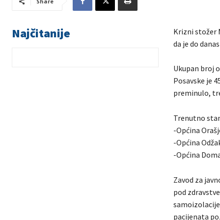
Share
Najčitanije
Krizni stožer 
da je do dana
Ukupan broj o
Posavske je 45
preminulo, tr
Trenutno stan
-Općina Orašj
-Općina Odža
-Općina Doma
Zavod za javn
pod zdravstve
samoizolacije 
pacijenata po