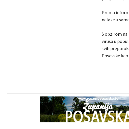
Prema informa
nalaze u samoi
S obzirom na 
virusa u popul
svih preporuka
Posavske kao 