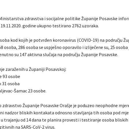
Ministarstva zdravstva i socijalne politike Županije Posavske info
s 19.11.2020. godine ukupno testirano 2762 uzoraka.
soba kod kojih je potvrđen koronavirus (COVID-19) na području Žu
8 osoba, 286 osoba se uspješno oporavilo i izliječene su, 25 osoba 
enutno su 147 aktivna slučaja na području Županije Posavske.
je zaraženih u Županiji Posavskoj:
e 93 osobe
k 31 osoba
ljevac-Šamac 23 osobe.
o zdravstvo Županije Posavske Orašje je poduzeo neophodne mjere
ni nadzor bliskih kontakata odnosno stavljanja tih osoba pod mje
u trajanju od 14 dana te planira provesti i testiranje osoba bliski
zitivnih na SARS-CoV-2 virus.