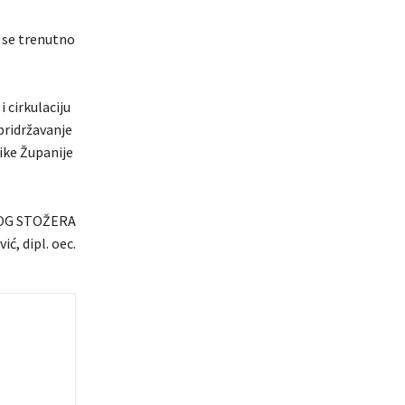
 se trenutno
 cirkulaciju
pridržavanje
tike Županije
OG STOŽERA
ić, dipl. oec.