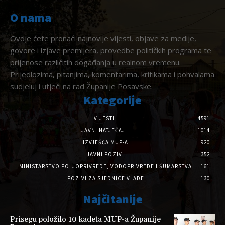
O nama
Ovdje ćete pronaći najnovije vijesti, objave za medije,
govore i izjave premijera, provedbe političkih programa te
prijenose različitih događanja u realnom vremenu.
Prijedlozima, pitanjima, komentarima, kritikama i pohvalama
sudjeluj i utječi na rad Županije Posavske.
Kategorije
VIJESTI
4591
JAVNI NATJEČAJI
1014
IZVJEŠĆA MUP-A
920
JAVNI POZIVI
352
MINISTARSTVO POLJOPRIVREDE, VODOPRIVREDE I ŠUMARSTVA
161
POZIVI ZA SJEDNICE VLADE
130
Najčitanije
Prisegu položilo 10 kadeta MUP-a Županije