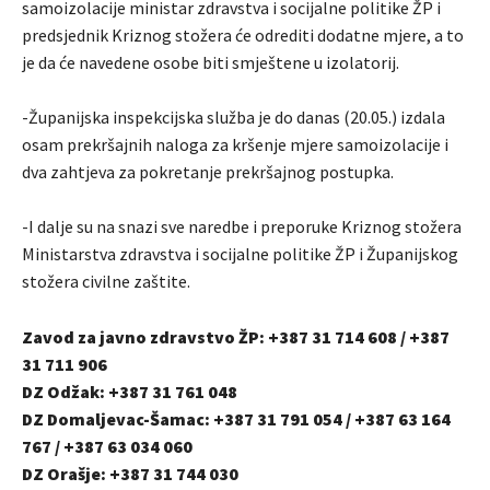
samoizolacije ministar zdravstva i socijalne politike ŽP i
predsjednik Kriznog stožera će odrediti dodatne mjere, a to
je da će navedene osobe biti smještene u izolatorij.
-Županijska inspekcijska služba je do danas (20.05.) izdala
osam prekršajnih naloga za kršenje mjere samoizolacije i
dva zahtjeva za pokretanje prekršajnog postupka.
-I dalje su na snazi sve naredbe i preporuke Kriznog stožera
Ministarstva zdravstva i socijalne politike ŽP i Županijskog
stožera civilne zaštite.
Zavod za javno zdravstvo ŽP: +387 31 714 608 / +387
31 711 906
DZ Odžak: +387 31 761 048
DZ Domaljevac-Šamac: +387 31 791 054 / +387 63 164
767 / +387 63 034 060
DZ Orašje: +387 31 744 030