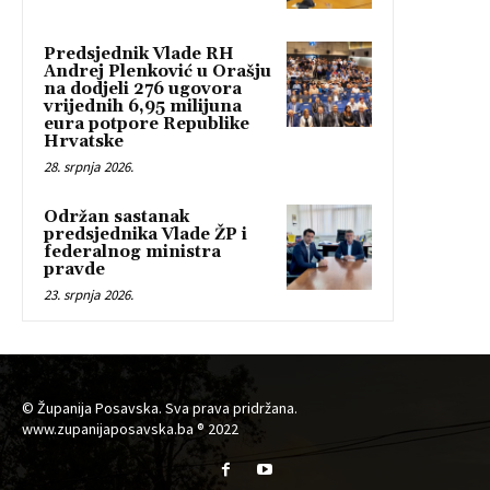
Predsjednik Vlade RH
Andrej Plenković u Orašju
na dodjeli 276 ugovora
vrijednih 6,95 milijuna
eura potpore Republike
Hrvatske
28. srpnja 2026.
Održan sastanak
predsjednika Vlade ŽP i
federalnog ministra
pravde
23. srpnja 2026.
© Županija Posavska. Sva prava pridržana.
www.zupanijaposavska.ba ® 2022