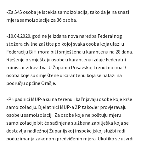
-Za 545 osoba je istekla samoizolacija, tako da je na snazi
mjera samoizolacije za 36 osoba.
-10.04.2020. godine je izdana nova naredba Federalnog
stožera civilne zaštite po kojoj svaka osoba koja ulazi u
Federaciju BiH mora biti smještena u karantenu na 28 dana.
Rješenje o smještaju osobe u karantenu izdaje Federalni
ministar zdravstva. U Županiji Posavskoj trenutno ima 9
osoba koje su smještene u karantenu koja se nalazi na
području općine Orašje.
-Pripadnici MUP-a su na terenu i kažnjavaju osobe koje krše
samoizolaciju. Djelatnici MUP-a ŽP također provjeravaju
osobe u samoizolaciji. Za osobe koje ne poštuju mjeru
samoizolacije bit će sačinjena službena zabilješka koja se
dostavlja nadležnoj Županijskoj inspekcijskoj službi radi
poduzimanja zakonom predviđenih mjera. Ukoliko se utvrdi