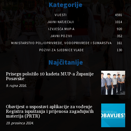
Kategorije
VIJESTI
4591
JAVNI NATJEČAJI
1014
IZVJEŠĆA MUP-A
920
JAVNI POZIVI
352
MINISTARSTVO POLJOPRIVREDE, VODOPRIVREDE I ŠUMARSTVA
161
POZIVI ZA SJEDNICE VLADE
130
Najčitanije
Prisegu položilo 10 kadeta MUP-a Županije
Posavske
9. rujna 2016.
Obavijest o uspostavi aplikacije za vođenje
Registra ispuštanja i prijenosa zagađujućih
materija (PRTR)
19. prosinca 2024.