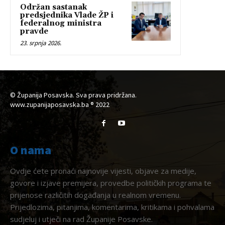
Održan sastanak
predsjednika Vlade ŽP i
federalnog ministra
pravde
23. srpnja 2026.
© Županija Posavska. Sva prava pridržana.
www.zupanijaposavska.ba ® 2022
O nama
Ovdje ćete pronaći najnovije vijesti, objave za medije,
govore i izjave premijera, provedbe političkih programa te
prijenose različitih događanja u realnom vremenu.
Prijedlozima, pitanjima, komentarima, kritikama i pohvalama
sudjeluj i utječi na rad Županije Posavske.