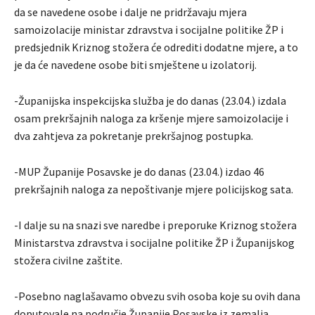
da se navedene osobe i dalje ne pridržavaju mjera
samoizolacije ministar zdravstva i socijalne politike ŽP i
predsjednik Kriznog stožera će odrediti dodatne mjere, a to
je da će navedene osobe biti smještene u izolatorij.
-Županijska inspekcijska služba je do danas (23.04.) izdala
osam prekršajnih naloga za kršenje mjere samoizolacije i
dva zahtjeva za pokretanje prekršajnog postupka.
-MUP Županije Posavske je do danas (23.04.) izdao 46
prekršajnih naloga za nepoštivanje mjere policijskog sata.
-I dalje su na snazi sve naredbe i preporuke Kriznog stožera
Ministarstva zdravstva i socijalne politike ŽP i Županijskog
stožera civilne zaštite.
-Posebno naglašavamo obvezu svih osoba koje su ovih dana
doputovale na područje Županije Posavske iz zemalja